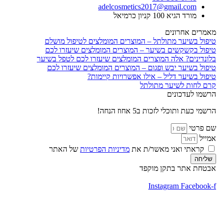
adelcosmetics2017@gmail.com
מורד הגיא 100 קניון כרמיאל
מאמרים אחרונים
טיפול בשיער מתולתל – המוצרים המומלצים לטיפול מושלם
טיפול בקשקשים בשיער – המוצרים המומלצים שיעזרו לכם
בלונדינים? אלה המוצרים המומלצים שיעזרו לכם לטפל בשיער
טיפול בשיער יבש ופגום – המוצרים המומלצים שיעזרו לכם
טיפול בשיער דליל – אילו אפשרויות קיימות?
קרם לחות לשיער מתולתל
הרשמו לעדכונים
הרשמי כעת ותוכלי לזכות ב5 אחוז הנחה!
שם פרטי
אמייל
קראתי ואני מאשר/ת את
מדיניות הפרטיות
של האתר
שליחה
אבטחת אתר בתקן מוקפד
Instagram
Facebook-f