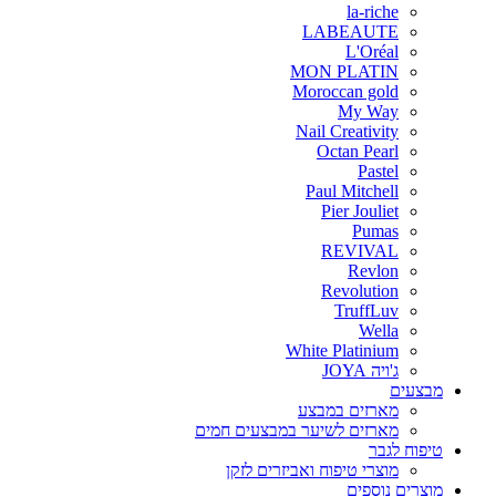
la-riche
LABEAUTE
L'Oréal
MON PLATIN
Moroccan gold
My Way
Nail Creativity
Octan Pearl
Pastel
Paul Mitchell
Pier Jouliet
Pumas
REVIVAL
Revlon
Revolution
TruffLuv
Wella
White Platinium
ג'ויה JOYA
מבצעים
מארזים במבצע
מארזים לשיער במבצעים חמים
טיפוח לגבר
מוצרי טיפוח ואביזרים לזקן
מוצרים נוספים