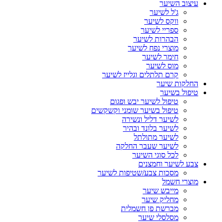
עיצוב השיער
ג'ל לשיער
ווקס לשיער
ספריי לשיער
הבהרות לשיער
מוצרי נפח לשיער
חימר לשיער
מוס לשיער
קרם תלתלים וגלייז לשיער
החלקות שיער
טיפול בשיער
טיפול לשיער יבש ופגום
טיפול בשיער שומני וקשקשים
לשיער דליל ונשירה
לשיער בלונד ובהיר
לשיער מתולתל
לשיער שעבר החלקה
לכל סוגי השיער
צבע לשיער וחמצנים
מסכות צבע/שטיפות לשיער
מוצרי חשמל
מייבש שיער
מחליק שיער
מברשת פן חשמלית
מסלסלי שיער