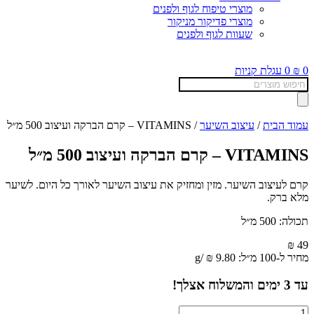
מוצרי טיפוח לגוף ולפנים
מוצרי פדיקור מניקור
שעוות לגוף ולפנים
0
₪
0
עגלת קניות
Products
search
עמוד הבית
/
עיצוב השיער
/ VITAMINS – קרם הברקה ועיצוב 500 מ״ל
VITAMINS – קרם הברקה ועיצוב 500 מ״ל
קרם לעיצוב השיער. מזין ומחזיק את עיצוב השיער לאורך כל היום. לשיער
מלא ברק.
תכולה: 500 מ״ל
₪
49
מחיר ל-100 מ״ל:
9.80
₪
/
g
עד
3
ימים והמשלוח אצלך!
כמות