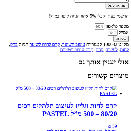
של
הוספה לסל
VITAMINS
-
הרשמי כעת וקבלי 5% אחוז הנחה קופון במייל!
קרם
הברקה
מספר פלאפון
ועיצוב
אמייל
500
שליחה
מ״ל
מק"ט
100032
קטגוריות
עיצוב השיער
,
קרם לחות לשיער
תגיות
ברק
,
לחות
,
לעיצוב
,
קרם
,
קרם עיצוב ויטמינס
אולי יעניין אותך גם
מוצרים קשורים
קרם לחות וגלייז לעיצוב תלתלים רכים
80/20 – 500 מ”ל PASTEL
₪
59