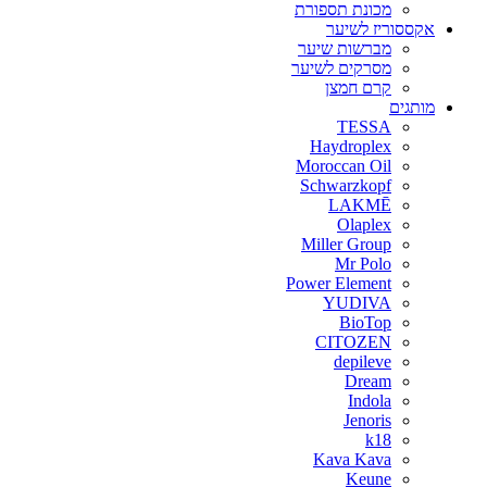
מכונת תספורת
אקססוריז לשיער
מברשות שיער
מסרקים לשיער
קרם חמצן
מותגים
TESSA
Haydroplex
Moroccan Oil
Schwarzkopf
LAKMĒ
Olaplex
Miller Group
Mr Polo
Power Element
YUDIVA
BioTop
CITOZEN
depileve
Dream
Indola
Jenoris
k18
Kava Kava
Keune