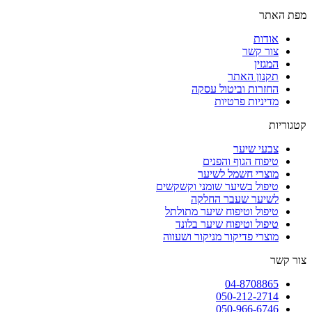
מפת האתר
אודות
צור קשר
המגזין
תקנון האתר
החזרות וביטול עסקה
מדיניות פרטיות
קטגוריות
צבעי שיער
טיפוח הגוף והפנים
מוצרי חשמל לשיער
טיפול בשיער שומני וקשקשים
לשיער שעבר החלקה
טיפול וטיפוח שיער מתולתל
טיפול וטיפוח שיער בלונד
מוצרי פדיקור מניקור ושעווה
צור קשר
04-8708865
050-212-2714
050-966-6746