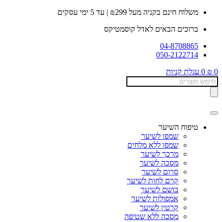
דלג
משלוח חינם בקניה מעל ₪299 | עד 5 ימי עסקים
לתוכן
ברוכים הבאים לאדל קוסמטיקס
04-8708865
050-2122714
0
₪
0
עגלת קניות
Products
search
טיפוח השיער
שמפו לשיער
שמפו ללא מלחים
מרכך לשיער
מסכה לשיער
סרום לשיער
קרם לחות לשיער
בושם לשיער
אמפולות לשיער
קרטין לשיער
מסכה ללא שטיפה