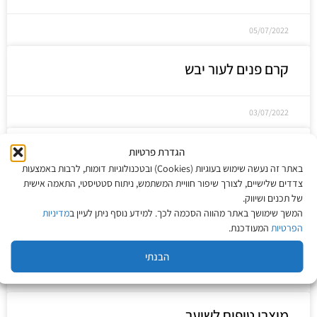
05/07/2022
קרם פנים לעור יבש
03/07/2022
צבעי שיער – איך נכון לבחור?
הגדרת פרטיות
באתר זה נעשה שימוש בעוגיות (Cookies) ובטכנולוגיות דומות, לרבות באמצעות
צדדים שלישיים, לצורך שיפור חוויית המשתמש, ניתוח סטטיסטי, התאמה אישית
12/06/2022
של תכנים ושיווק.
המשך שימושך באתר מהווה הסכמה לכך. למידע נוסף ניתן לעיין ב
מדיניות
הפרטיות
המעודכנת.
קרם לחות לפנים – מה כדאי לדעת?
הבנתי
01/06/2022
מוצרי טיפוח לשיער