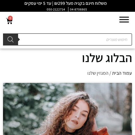
משלוח חינם בקניה מעל ₪299 | עד 5 ימי עסקים
050-2122714
04-8708865
0
הבלוג שלנו
עמוד הבית
/ המגזין שלנו