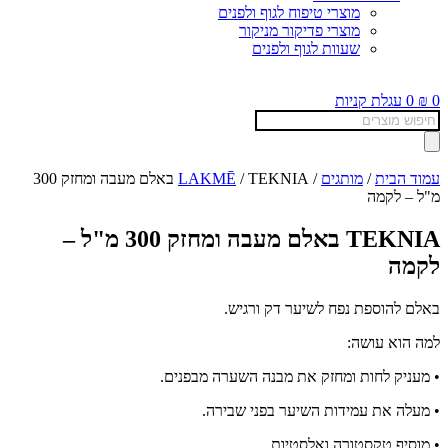
מוצרי טיפוח לגוף ולפנים
מוצרי פדיקור מניקור
שעוות לגוף ולפנים
0
₪
0
עגלת קניות
Products
search
עמוד הבית
/
מותגים
/
LAKMĒ
/ TEKNIA באלם מעבה ומחזק 300
מ"ל – לקמה
TEKNIA באלם מעבה ומחזק 300 מ"ל –
לקמה
באלם להוספת נפח לשיער דק ורגיש.
למה הוא עושה:
• מעניק לחות ומחזק את מבנה השערה מבפנים.
• מעלה את עמידות השיער בפני שבירה.
• מוסיף טקסטורה ואלסטיות.