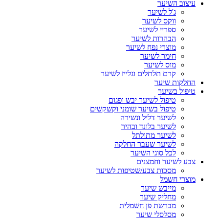
עיצוב השיער
ג'ל לשיער
ווקס לשיער
ספריי לשיער
הבהרות לשיער
מוצרי נפח לשיער
חימר לשיער
מוס לשיער
קרם תלתלים וגלייז לשיער
החלקות שיער
טיפול בשיער
טיפול לשיער יבש ופגום
טיפול בשיער שומני וקשקשים
לשיער דליל ונשירה
לשיער בלונד ובהיר
לשיער מתולתל
לשיער שעבר החלקה
לכל סוגי השיער
צבע לשיער וחמצנים
מסכות צבע/שטיפות לשיער
מוצרי חשמל
מייבש שיער
מחליק שיער
מברשת פן חשמלית
מסלסלי שיער