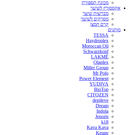
מכונת תספורת
אקססוריז לשיער
מברשות שיער
מסרקים לשיער
קרם חמצן
מותגים
TESSA
Haydroplex
Moroccan Oil
Schwarzkopf
LAKMĒ
Olaplex
Miller Group
Mr Polo
Power Element
YUDIVA
BioTop
CITOZEN
depileve
Dream
Indola
Jenoris
k18
Kava Kava
Keune