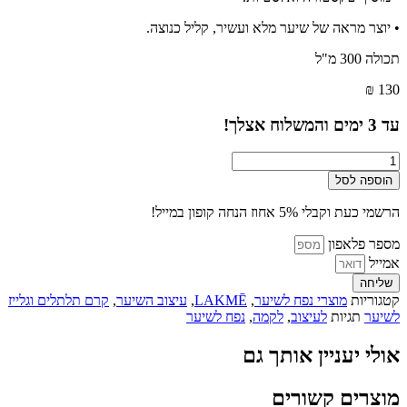
• יוצר מראה של שיער מלא ועשיר, קליל כנוצה.
תכולה 300 מ"ל
₪
130
עד
3
ימים והמשלוח אצלך!
כמות
של
הוספה לסל
TEKNIA
באלם
הרשמי כעת וקבלי 5% אחוז הנחה קופון במייל!
מעבה
ומחזק
מספר פלאפון
300
אמייל
מ"ל
שליחה
-
קטגוריות
מוצרי נפח לשיער
,
LAKMĒ
,
עיצוב השיער
,
קרם תלתלים וגלייז
לקמה
לשיער
תגיות
לעיצוב
,
לקמה
,
נפח לשיער
אולי יעניין אותך גם
מוצרים קשורים