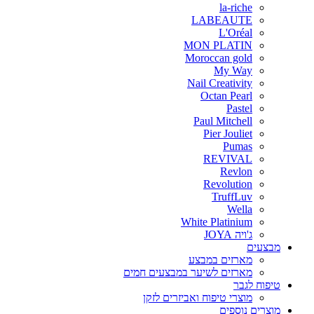
la-riche
LABEAUTE
L'Oréal
MON PLATIN
Moroccan gold
My Way
Nail Creativity
Octan Pearl
Pastel
Paul Mitchell
Pier Jouliet
Pumas
REVIVAL
Revlon
Revolution
TruffLuv
Wella
White Platinium
ג'ויה JOYA
מבצעים
מארזים במבצע
מארזים לשיער במבצעים חמים
טיפוח לגבר
מוצרי טיפוח ואביזרים לזקן
מוצרים נוספים