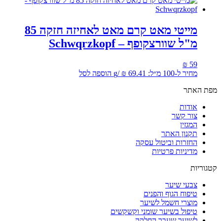
מייטי מאט קרם מאט לאחיזה חזקה 85
מ"ל שוורצקופף – Schwqrzkopf
₪
59
מחיר ל-100 מ״ל:
69.41
₪
/
g
הוספה לסל
מפת האתר
אודות
צור קשר
המגזין
תקנון האתר
החזרות וביטול עסקה
מדיניות פרטיות
קטגוריות
צבעי שיער
טיפוח הגוף והפנים
מוצרי חשמל לשיער
טיפול בשיער שומני וקשקשים
לשיער שעבר החלקה