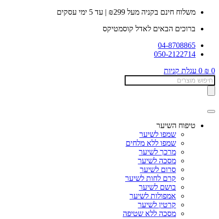
דלג
משלוח חינם בקניה מעל ₪299 | עד 5 ימי עסקים
לתוכן
ברוכים הבאים לאדל קוסמטיקס
04-8708865
050-2122714
0
₪
0
עגלת קניות
Products
search
טיפוח השיער
שמפו לשיער
שמפו ללא מלחים
מרכך לשיער
מסכה לשיער
סרום לשיער
קרם לחות לשיער
בושם לשיער
אמפולות לשיער
קרטין לשיער
מסכה ללא שטיפה