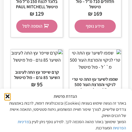
תלתלים 710 מ”ל – פול
בלונד לנצח 150 מ"ל פול
מיטשל
מיטשל PAUL MITCHELL
₪
129
₪
169
מידע נוסף
הוספה לסל
קרם שייפר עץ התה לעיצוב
השיער 85 גרם – פול מיטשל
שמפו לשיער עץ התה טי טרי
₪
95
לניקוי והמרצת העור 500
מ"ל – פול מיטשל
₪
89
הגדרת פרטיות
באתר זה נעשה שימוש בעוגיות (Cookies) ובטכנולוגיות דומות, לרבות באמצעות
הוספה לסל
הוספה לסל
צדדים שלישיים, לצורך שיפור חוויית המשתמש, ניתוח סטטיסטי, התאמה אישית
של תכנים ושיווק.
המשך שימושך באתר מהווה הסכמה לכך. למידע נוסף ניתן לעיין ב
מדיניות
הפרטיות
המעודכנת.