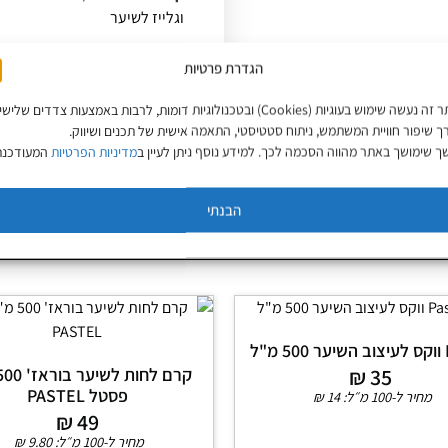
וגלייז לשיער
תגיות
PASTEL
,
טיפולי
,
לעיצוב
,
הגדרת פרטיות
באתר זה נעשה שימוש בעוגיות (Cookies) ובטכנולוגיות דומות, לרבות באמצעות צדדים שליש
ך שיפור חוויית המשתמש, ניתוח סטטיסטי, התאמה אישית של תכנים ושיווק.
 שימושך באתר מהווה הסכמה לכך. למידע נוסף ניתן לעיין ב
מדיניות הפרטיות
המעודכנת
הבנתי
ל
₪
35
פסטל PASTEL
מחיר ל-100 מ״ל:
14
₪
₪
49
מחיר ל-100 מ״ל:
9.80
₪