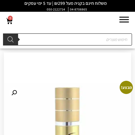
משלוח חינם בקניה מעל ₪299 | עד 5 ימי עסקים
050-2122714
04-8708865
0
מבצע!