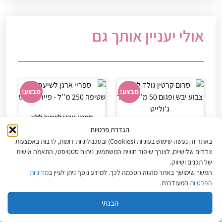
אולי יעניין אותך גם
מבצע!
מבצע!
ספריי ארגן לשיער ללא
שטיפה 250 מ"ל – פייר
סרום קרטין גולד לשיער
הגדרת פרטיות
ג'ולייט
צבוע יבש ופגום 50 מ"ל –
באתר זה נעשה שימוש בעוגיות (Cookies) ובטכנולוגיות דומות, לרבות באמצעות
₪
56
₪
70
פייר ג'ולייט
צדדים שלישיים, לצורך שיפור חוויית המשתמש, ניתוח סטטיסטי, התאמה אישית
₪
75
₪
95
של תכנים ושיווק.
מחיר ל-100 מ״ל:
190
₪
150
₪
המשך שימושך באתר מהווה הסכמה לכך. למידע נוסף ניתן לעיין ב
מדיניות
הפרטיות
המעודכנת.
הוספה לסל
הוספה לסל
הבנתי