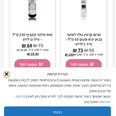
סרום קרטין גולד לשיער
מוס סילבר מקציף 230 מ"ל
צבוע יבש ופגום 50 מ"ל –
– פייר גו׳לייט
פייר ג'ולייט
₪
64
₪
79
₪
75
₪
95
מחיר ל-100 מ״ל:
31.85
₪
₪
25.81
מחיר ל-100 מ״ל:
190
₪
150
₪
הוספה לסל
הוספה לסל
הגדרת פרטיות
באתר זה נעשה שימוש בעוגיות (Cookies) ובטכנולוגיות דומות, לרבות באמצעות
צדדים שלישיים, לצורך שיפור חוויית המשתמש, ניתוח סטטיסטי, התאמה אישית
של תכנים ושיווק.
המשך שימושך באתר מהווה הסכמה לכך. למידע נוסף ניתן לעיין ב
מדיניות
הפרטיות
המעודכנת.
הבנתי