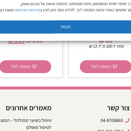
ך שיפור חוויית המשתמש, ניתוח סטטיסטי, התאמה אישית של תכנים ושיווק.
 שימושך באתר מהווה הסכמה לכך. למידע נוסף ניתן לעיין ב
מדיניות הפרטיות
המעודכנת
מפו סילבר לשיער בלונד
מארז מבצע שמפו מסכה וסר
מועשר בזרעי פשתן 500 מ״ל |
מועשר בזרעי פשתן ללא מלח
הבנתי
טסה Tessa
– טסה TESSA
₪
169
₪
210
₪
65
מחיר ל-100 מ״ל:
13
₪
הוספה לסל
הוספה לסל
צור קשר
מאמרים אחרונים
04-8708865
טיפול בשיער מתולתל – המוצ
לטיפול מושלם