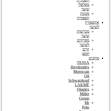
חשמלית
מסלסלי
שיער
מכונת
תספורת
אקססוריז
לשיער
מברשות
שיער
מסרקים
לשיער
קרם
חמצן
מותגים
TESSA
Haydroplex
Moroccan
Oil
Schwarzkopf
LAKMĒ
Olaplex
Miller
Group
Mr
Polo