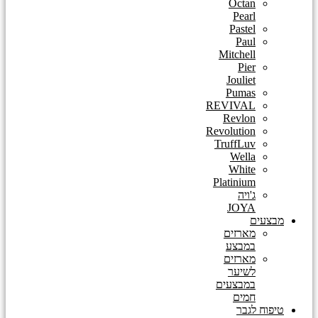
Octan
Pearl
Pastel
Paul
Mitchell
Pier
Jouliet
Pumas
REVIVAL
Revlon
Revolution
TruffLuv
Wella
White
Platinium
ג'ויה
JOYA
מבצעים
מארזים
במבצע
מארזים
לשיער
במבצעים
חמים
טיפוח לגבר