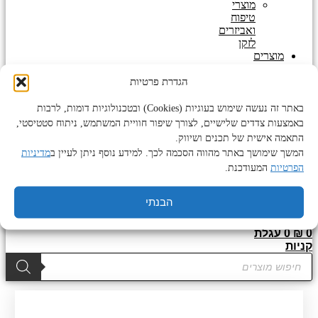
מוצרי
טיפוח
ואביזרים
לזקן
מוצרים
נוספים
מוצרי
הגדרת פרטיות
טיפוח
לגוף
באתר זה נעשה שימוש בעוגיות (Cookies) ובטכנולוגיות דומות, לרבות
ולפנים
באמצעות צדדים שלישיים, לצורך שיפור חוויית המשתמש, ניתוח סטטיסטי,
מוצרי
התאמה אישית של תכנים ושיווק.
פדיקור
המשך שימושך באתר מהווה הסכמה לכך. למידע נוסף ניתן לעיין ב
מדיניות
מניקור
הפרטיות
המעודכנת.
שעוות
לגוף
ולפנים
הבנתי
0
₪
0
עגלת
קניות
Products
search