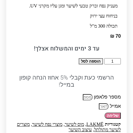
מעניק נפח וברק טבעי לשיער ומגן עליו מקרני UV.
בניחוח עצי ירוק
תכולה 300 מ"ל
₪
70
עד
ימים והמשלוח אצלך!
3
כמות
הוספה לסל
של
Lakme
K.FINISH
הרשמי כעת וקבלי 5% אחוז הנחה קופון
POWER
במייל!
מוס
חזק
מספר פלאפון
במיוחד
300
אמייל
מ"ל
-
שליחה
לקמה
קטגוריות
LAKMĒ
,
מוס לשיער
,
מוצרי נפח לשיער
,
מוצרים
לשיער מתולתל
,
עיצוב השיער