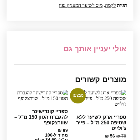
תגיות
לקמה
,
מוס לשיער המעניק נפח
אולי יעניין אותך גם
מוצרים קשורים
מבצע!
ספריי קונדישינר
ספריי ארגן לשיער ללא
להגברת הטון 150 מ"ל –
שטיפה 250 מ"ל – פייר
שוורצקופף
ג'ולייט
₪
69
מחיר ל-100
המחיר
המחיר
₪
56
₪
70
מ״ל:
34.50
₪
/
g