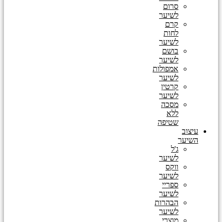
סרום
לשיער
קרם
לחות
לשיער
בושם
לשיער
אמפולות
לשיער
קרטין
לשיער
מסכה
ללא
שטיפה
עיצוב
השיער
ג'ל
לשיער
ווקס
לשיער
ספריי
לשיער
הבהרות
לשיער
מוצרי