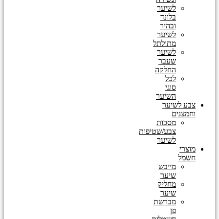
לשיער
בלונד
ובהיר
לשיער
מתולתל
לשיער
שעבר
החלקה
לכל
סוגי
השיער
צבע לשיער
וחמצנים
מסכות
צבע/שטיפות
לשיער
מוצרי
חשמל
מייבש
שיער
מחליק
שיער
מברשת
פן