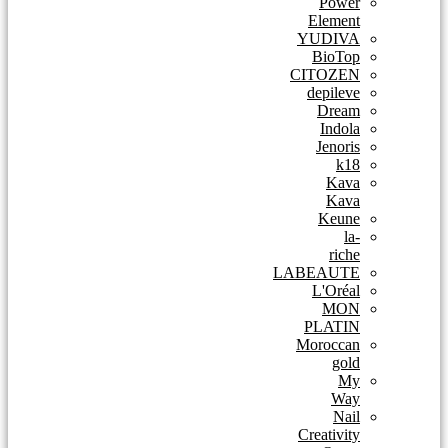
Power
Element
YUDIVA
BioTop
CITOZEN
depileve
Dream
Indola
Jenoris
k18
Kava
Kava
Keune
la-
riche
LABEAUTE
L'Oréal
MON
PLATIN
Moroccan
gold
My
Way
Nail
Creativity