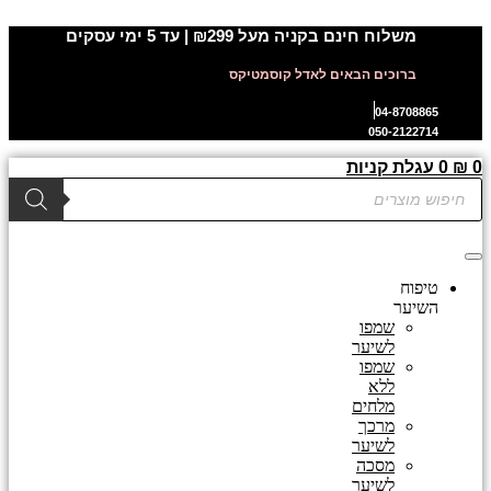
דלג
משלוח חינם בקניה מעל ₪299 | עד 5 ימי עסקים
לתוכן
ברוכים הבאים לאדל קוסמטיקס
04-8708865
050-2122714
0
₪
0
עגלת קניות
Products
search
טיפוח
השיער
שמפו
לשיער
שמפו
ללא
מלחים
מרכך
לשיער
מסכה
לשיער