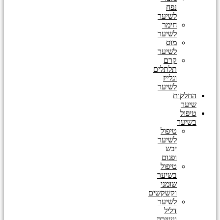
נפח
לשיער
חימר
לשיער
מוס
לשיער
קרם
תלתלים
וגלייז
לשיער
החלקות
שיער
טיפול
בשיער
טיפול
לשיער
יבש
ופגום
טיפול
בשיער
שומני
וקשקשים
לשיער
דליל
ונשירה