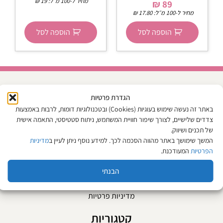
מחיר ל-100 מ״ל:
19
₪
₪
89
מחיר ל-100 מ״ל:
17.80
₪
הוספה לסל
הוספה לסל
הגדרת פרטיות
מפת האתר
באתר זה נעשה שימוש בעוגיות (Cookies) ובטכנולוגיות דומות, לרבות באמצעות
צדדים שלישיים, לצורך שיפור חוויית המשתמש, ניתוח סטטיסטי, התאמה אישית
אודות
של תכנים ושיווק.
צור קשר
המשך שימושך באתר מהווה הסכמה לכך. למידע נוסף ניתן לעיין ב
מדיניות
הפרטיות
המעודכנת.
המגזין
תקנון האתר
הבנתי
החזרות וביטול עסקה
מדיניות פרטיות
קטגוריות