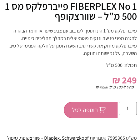
FIBERPLEX No 1 פייברפלקס מס 1
500 מ”ל – שוורצקופף
פייבר פלקס מס’ 1 הינו תוסף לערבוב עם צבע שיער או חומר הבהרה
להגנה מפני פגיעה ונזקים פוטנציאלים במהלך תהליכים כימיים.
פייברפלקס מחזק את קשרי סיב השערה ומגן על חלקה הפנימי של סיב
השערה, על גמישותה וחוזקה.
תכולה: 500 מ"ל
₪
249
מחיר ל-100 מ״ל:
49.80
₪
הוספה לסל
מק"ט
7595365
קטגוריות
Schwarzkopf - שוורצקופף
,
Olaplex
,
טיפול