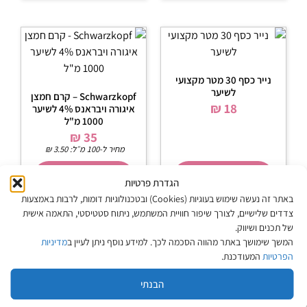
נייר כסף 30 מטר מקצועי
לשיער
Schwarzkopf – קרם חמצן
₪
18
איגורה ויבראנס 4% לשיער
1000 מ"ל
₪
35
מחיר ל-100 מ״ל:
3.50
₪
הוספה לסל
הוספה לסל
הגדרת פרטיות
באתר זה נעשה שימוש בעוגיות (Cookies) ובטכנולוגיות דומות, לרבות באמצעות
צדדים שלישיים, לצורך שיפור חוויית המשתמש, ניתוח סטטיסטי, התאמה אישית
של תכנים ושיווק.
המשך שימושך באתר מהווה הסכמה לכך. למידע נוסף ניתן לעיין ב
מדיניות
הפרטיות
המעודכנת.
מפת האתר
הבנתי
אודות