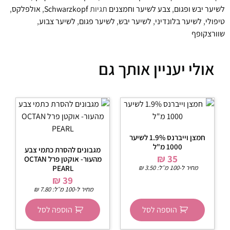
לשיער יבש ופגום
,
צבע לשיער וחמצנים
תגיות
Schwarzkopf
,
אולפלקס
,
טיפולי
,
לשיער בלונדיני
,
לשיער יבש
,
לשיער פגום
,
לשיער צבוע
,
שוורצקופף
אולי יעניין אותך גם
חמצן וייברנס 1.9% לשיער
1000 מ"ל
מגבונים להסרת כתמי צבע
₪
35
מהעור- אוקטן פרל OCTAN
מחיר ל-100 מ״ל:
3.50
₪
PEARL
₪
39
מחיר ל-100 מ״ל:
7.80
₪
הוספה לסל
הוספה לסל