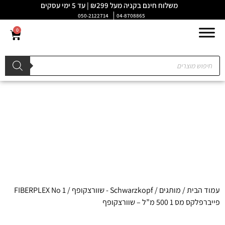
משלוח חינם בקניה מעל ₪299 | עד 5 ימי עסקים
050-2122714
04-8708865
0
עמוד הבית
/
מותגים
/
Schwarzkopf - שוורצקופף
/ FIBERPLEX No 1
פייברפלקס מס 1 500 מ”ל – שוורצקופף