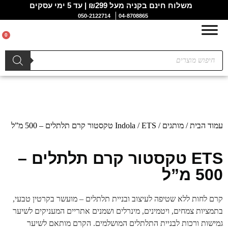
משלוח חינם בקניה מעל ₪299 | עד 5 ימי עסקים
050-2122714
04-8708865
0
עמוד הבית
/
מותגים
/
/ ETS טקסטור קרם תלתלים – 500 מ”ל
Indola
ETS טקסטור קרם תלתלים –
500 מ”ל
קרם לחות ללא שטיפה לעיצוב ובניית תלתלים – מועשר בקרטין טבעי,
בתמציות צמחים, ויטמינים, מינרלים ושמנים אתריים המעניקים לשיער
גמישות ורכות לבניית התלתלים המושלמים. הקרם מותאם לשיער