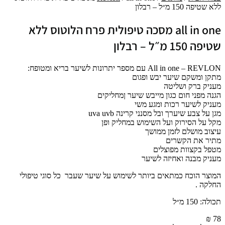
ללא שטיפה 150 מ״ל – רבלון
all in one מסכה טיפולית פרח הלוטוס ללא
שטיפה 150 מ״ל – רבלון
All in one – REVLON עם מספר יתרונות לשיער בריא ומטופח:
מתקן ומשקם שיער יבש ופגום
מעניק ברק ושליטה
הגנה מפני חום כגון מייבש שיער ןמחליקים
מעניק לשיער רכות ומגע משי
מגן על צבע שיערך ובל מסנני קרינה uva uvb
מקל על הסירוק ועל השימוש במחליק ופן
עיצוב מושלם לזמן ממושך
מתיר את הקשרים
מטפל בקצוות מפוצלים
מעניק מבנה ואחיזה לשיער
המוצר הוכח כמתאים ביותר לשימוש על שיער שעבר כל סוגי טיפולי
החלקה .
תכולה: 150 מ״ל
₪
78