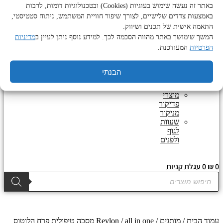
מוצרי
באתר זה נעשה שימוש בעוגיות (Cookies) ובטכנולוגיות דומות, לרבות
טיפוח
באמצעות צדדים שלישיים, לצורך שיפור חוויית המשתמש, ניתוח סטטיסטי,
ואביזרים
התאמה אישית של תכנים ושיווק.
לזקן
המשך שימושך באתר מהווה הסכמה לכך. למידע נוסף ניתן לעיין ב
מדיניות
מוצרים
הפרטיות
המעודכנת.
נוספים
מוצרי
טיפוח
הבנתי
לגוף
ולפנים
מוצרי
פדיקור
מניקור
שעוות
לגוף
ולפנים
0
₪
0
עגלת קניות
Products
search
עמוד הבית
/
מותגים
/
Revlon
/ all in one מסכה טיפולית פרח הלוטוס