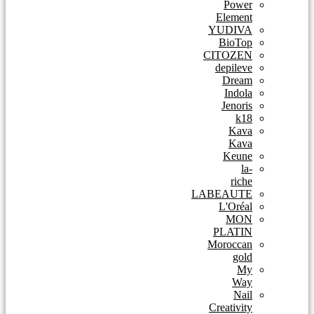
Power
Element
YUDIVA
BioTop
CITOZEN
depileve
Dream
Indola
Jenoris
k18
Kava
Kava
Keune
la-
riche
LABEAUTE
L'Oréal
MON
PLATIN
Moroccan
gold
My
Way
Nail
Creativity