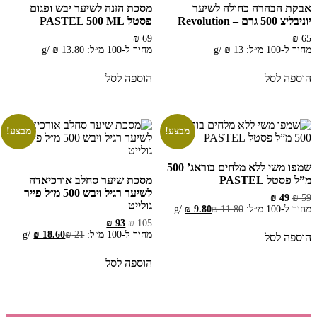
אבקת הבהרה כחולה לשיער
מסכת הזנה לשיער יבש ופגום
יוניבליצ 500 גרם – Revolution
פסטל PASTEL 500 ML
₪
69
₪
65
מחיר ל-100 מ״ל:
13
₪
/
g
מחיר ל-100 מ״ל:
13.80
₪
/
g
הוספה לסל
הוספה לסל
מבצע!
מבצע!
שמפו משי ללא מלחים בוראג’ 500
מ”ל פסטל PASTEL
מסכת שיער סחלב אורכיאדה
לשיער רגיל ויבש 500 מ״ל פייר
המחיר
המחיר
₪
49
₪
59
גולייט
המקורי
הנוכחי
מחיר ל-100 מ״ל:
11.80
₪
9.80
₪
/
g
היה:
הוא:
המחיר
המחיר
₪
93
₪
105
₪ 49.
₪ 59.
המקורי
הנוכחי
מחיר ל-100 מ״ל:
21
₪
18.60
₪
/
g
הוספה לסל
היה:
הוא:
₪ 93.
₪ 105.
הוספה לסל