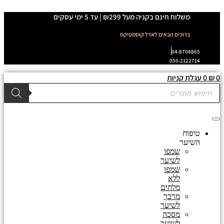
דלג
משלוח חינם בקניה מעל ₪299 | עד 5 ימי עסקים
לתוכן
ברוכים הבאים לאדל קוסמטיקס
04-8708865
050-2122714
0
₪
0
עגלת קניות
Products
search
טיפוח
השיער
שמפו
לשיער
שמפו
ללא
מלחים
מרכך
לשיער
מסכה
לשיער