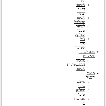
ונשירה
לשיער
בלונד
ובהיר
לשיער
מתולתל
לשיער
שעבר
החלקה
לכל
סוגי
השיער
צבע לשיער
וחמצנים
מסכות
צבע/שטיפות
לשיער
מוצרי
חשמל
מייבש
שיער
מחליק
שיער
מברשת
פן