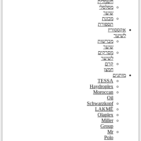
חשמלית
מסלסלי
שיער
מכונת
תספורת
אקססוריז
לשיער
מברשות
שיער
מסרקים
לשיער
קרם
חמצן
מותגים
TESSA
Haydroplex
Moroccan
Oil
Schwarzkopf
LAKMĒ
Olaplex
Miller
Group
Mr
Polo