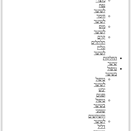
מוצרי
נפח
לשיער
חימר
לשיער
מוס
לשיער
קרם
תלתלים
וגלייז
לשיער
החלקות
שיער
טיפול
בשיער
טיפול
לשיער
יבש
ופגום
טיפול
בשיער
שומני
וקשקשים
לשיער
דליל