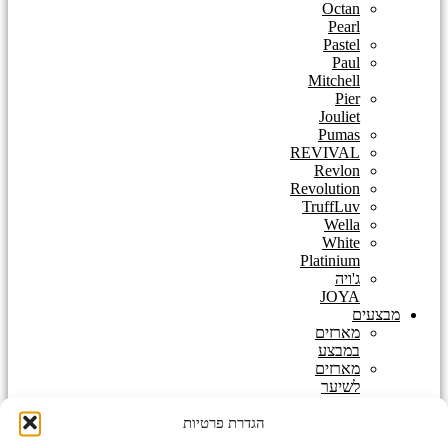
Octan
Pearl
Pastel
Paul
Mitchell
Pier
Jouliet
Pumas
REVIVAL
Revlon
Revolution
TruffLuv
Wella
White
Platinium
ג'ויה
JOYA
מבצעים
מארזים
במבצע
מארזים
לשיער
במבצעים
חמים
הגדרת פרטיות
טיפוח לגבר