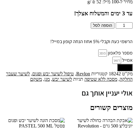
מחיר ל-100 מ״ל:
52
₪
/
g
עד
3
ימים והמשלוח אצלך!
כמות
הוספה לסל
של
all
in
הרשמי כעת וקבלי 5% אחוז הנחה קופון במייל!
one
מסכה
מספר פלאפון
טיפולית
אמייל
פרח
שליחה
הלוטוס
ללא
מק"ט
18242
קטגוריות
Revlon
,
טיפול לשיער יבש ופגום
,
לשיער שעבר
שטיפה
החלקה
,
מסכה ללא שטיפה
תגיות
לשיער יבש
,
מגן
,
משקם
150
מ״ל
אולי יעניין אותך גם
-
רבלון
מוצרים קשורים