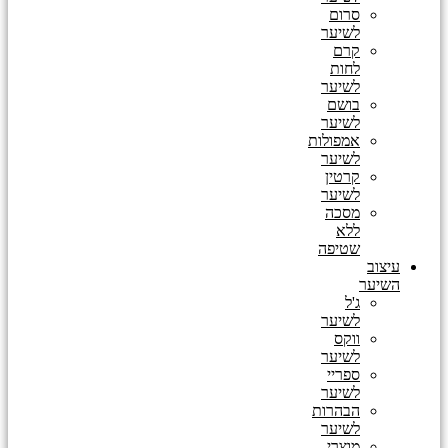
סרום
לשיער
קרם
לחות
לשיער
בושם
לשיער
אמפולות
לשיער
קרטין
לשיער
מסכה
ללא
שטיפה
עיצוב
השיער
ג'ל
לשיער
ווקס
לשיער
ספריי
לשיער
הבהרות
לשיער
מוצרי