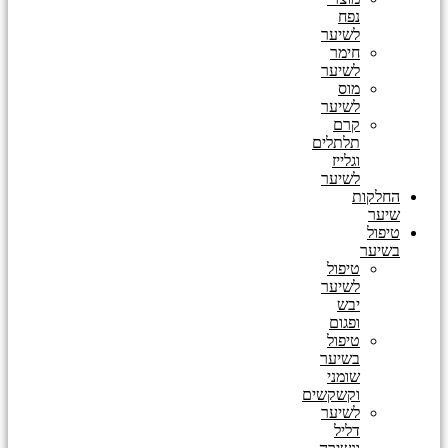
נפח
לשיער
חימר
לשיער
מוס
לשיער
קרם
תלתלים
וגלייז
לשיער
החלקות
שיער
טיפול
בשיער
טיפול
לשיער
יבש
ופגום
טיפול
בשיער
שומני
וקשקשים
לשיער
דליל