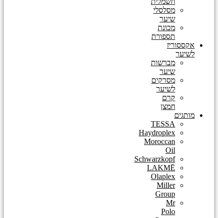
חשמלית
מסלסלי
שיער
מכונת
תספורת
אקססוריז
לשיער
מברשות
שיער
מסרקים
לשיער
קרם
חמצן
מותגים
TESSA
Haydroplex
Moroccan
Oil
Schwarzkopf
LAKMĒ
Olaplex
Miller
Group
Mr
Polo