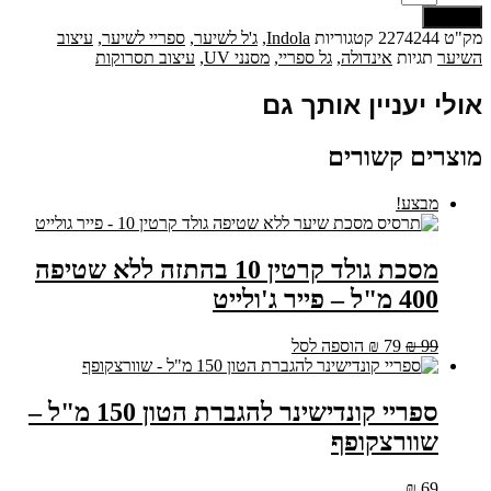
חזקה
שליחה
300
מק"ט
2274244
קטגוריות
Indola
,
ג'ל לשיער
,
ספריי לשיער
,
עיצוב
מ``ל
השיער
תגיות
אינדולה
,
גל ספריי
,
מסנני UV
,
עיצוב תסרוקות
-
אינדולה
אולי יעניין אותך גם
מוצרים קשורים
מבצע!
מסכת גולד קרטין 10 בהתזה ללא שטיפה
400 מ"ל – פייר ג'ולייט
המחיר
המחיר
99
₪
79
₪
הוספה לסל
המקורי
הנוכחי
היה:
הוא:
₪ 79.
₪ 99.
ספריי קונדישינר להגברת הטון 150 מ"ל –
שוורצקופף
₪
69