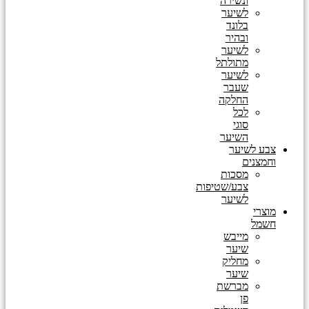
ונשירה
לשיער
בלונד
ובהיר
לשיער
מתולתל
לשיער
שעבר
החלקה
לכל
סוגי
השיער
צבע לשיער
וחמצנים
מסכות
צבע/שטיפות
לשיער
מוצרי
חשמל
מייבש
שיער
מחליק
שיער
מברשת
פן