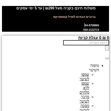
דלג
משלוח חינם בקניה מעל ₪299 | עד 5 ימי עסקים
לתוכן
ברוכים הבאים לאדל קוסמטיקס
04-8708865
050-2122714
0
₪
0
עגלת קניות
Products
search
טיפוח
השיער
שמפו
לשיער
שמפו
ללא
מלחים
מרכך
לשיער
מסכה
לשיער