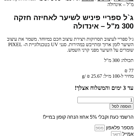
מ"ל – אינדולה
ג`ל ספריי פיניש לשיער לאחיזה חזקה
300 מ"ל – אינדולה
ג׳ל ספריי לעיצוב תסרוקות ויצירת עיצוב חכם במיוחד. משמר את עיצוב
השיער לזמן ארוך ומתייבש במהירות. סנני UV בטכנולוגיית ה- PIXEL
שומרים על השיער מפני קרני השמש.
תכולה: 300 מ"ל
₪
77
מחיר ל-100 מ״ל:
25.67
₪
/
g
עד
3
ימים והמשלוח אצלך!
כמות
של
הוספה לסל
ג`ל
ספריי
הרשמי כעת וקבלי 5% אחוז הנחה קופון במייל!
פיניש
לשיער
מספר פלאפון
לאחיזה
אמייל