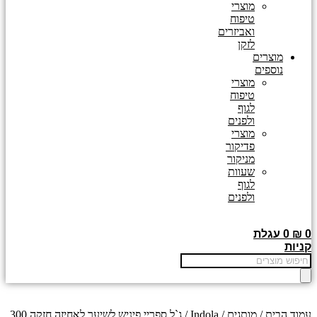
מוצרי
טיפוח
ואביזרים
לזקן
מוצרים
נוספים
מוצרי
טיפוח
לגוף
ולפנים
מוצרי
פדיקור
מניקור
שעוות
לגוף
ולפנים
0
₪
0
עגלת
קניות
Products
search
עמוד הבית
/
מותגים
/
Indola
/ ג`ל ספריי פיניש לשיער לאחיזה חזקה 300