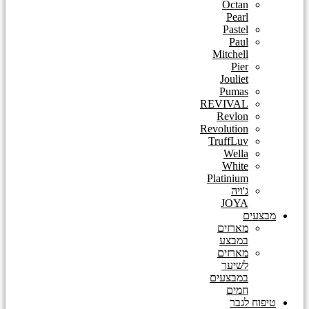
Octan
Pearl
Pastel
Paul
Mitchell
Pier
Jouliet
Pumas
REVIVAL
Revlon
Revolution
TruffLuv
Wella
White
Platinium
ג'ויה
JOYA
מבצעים
מארזים
במבצע
מארזים
לשיער
במבצעים
חמים
טיפוח לגבר