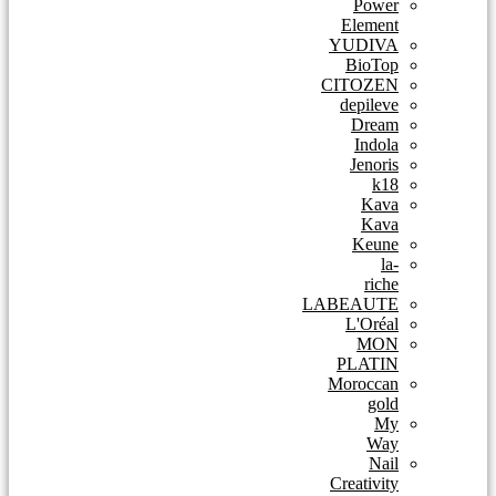
Power
Element
YUDIVA
BioTop
CITOZEN
depileve
Dream
Indola
Jenoris
k18
Kava
Kava
Keune
la-
riche
LABEAUTE
L'Oréal
MON
PLATIN
Moroccan
gold
My
Way
Nail
Creativity