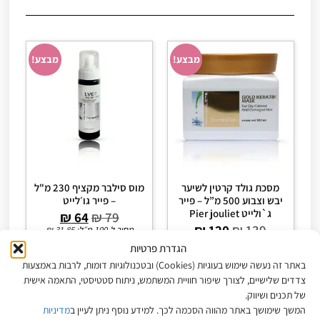
מבצע!
מבצע!
מסכת גולד קרטין לשיער
מוס סילבר מקציף 230 מ"ל
יבש וצבוע 500 מ”ל – פייר
– פייר גו׳לייט
ג`ולייט Pier jouliet
₪
64
₪
79
₪
120
₪
139
מחיר ל-100 מ״ל:
31.85
₪
₪
25.81
מחיר ל-100 מ״ל:
27.80
₪
24
₪
הגדרת פרטיות
באתר זה נעשה שימוש בעוגיות (Cookies) ובטכנולוגיות דומות, לרבות באמצעות
הוספה לסל
הוספה לסל
צדדים שלישיים, לצורך שיפור חוויית המשתמש, ניתוח סטטיסטי, התאמה אישית
של תכנים ושיווק.
המשך שימושך באתר מהווה הסכמה לכך. למידע נוסף ניתן לעיין ב
מדיניות