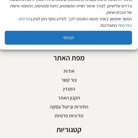
מחיר ל-100 מ״ל:
34.36
₪
מחיר ל-100 מ״ל:
36.18
₪
צדדים שלישיים, לצורך שיפור חוויית המשתמש, ניתוח סטטיסטי, התאמה אישית
הוספה לסל
הוספה לסל
של תכנים ושיווק.
המשך שימושך באתר מהווה הסכמה לכך. למידע נוסף ניתן לעיין ב
מדיניות
הפרטיות
המעודכנת.
הבנתי
מפת האתר
אודות
צור קשר
המגזין
תקנון האתר
החזרות וביטול עסקה
מדיניות פרטיות
קטגוריות