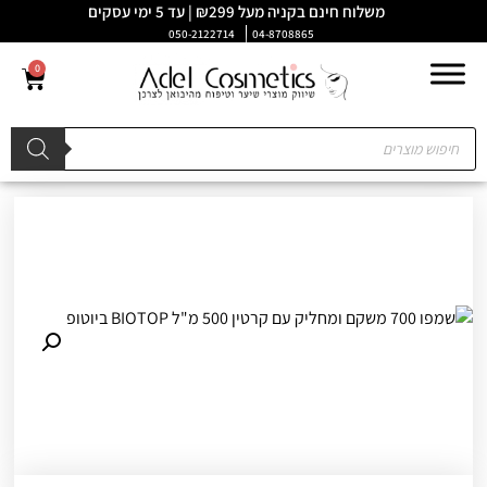
משלוח חינם בקניה מעל ₪299 | עד 5 ימי עסקים
050-2122714
04-8708865
0