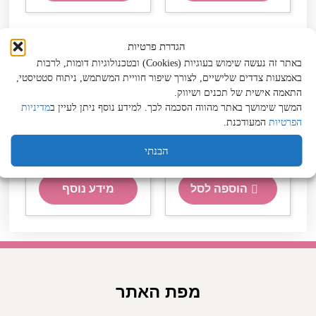
הגדרת פרטיות
באתר זה נעשה שימוש בעוגיות (Cookies) ובטכנולוגיות דומות, לרבות
באמצעות צדדים שלישיים, לצורך שיפור חוויית המשתמש, ניתוח סטטיסטי,
התאמה אישית של תכנים ושיווק.
שמפו טיפולי
אמפולות טיפוליות
המשך שימושך באתר מהווה הסכמה לכך. למידע נוסף ניתן לעיין ב
מדיניות
קינואה911 ביוטופ 500
לשיער מתולתל 69
מ”ל
ביוטופ
הפרטיות
המעודכנת.
₪
169
₪
75
הבנתי
מחיר ל-100 מ״ל:
15
₪
מחיר ל-100 מ״ל:
₪
153.64
הוספה לסל
מידע נוסף
מפת האתר