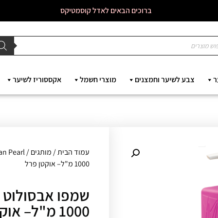
ברוכים הבאים לאדל קוסמטיקס
ר
צבע לשיער וחמצנים
מוצרי חשמל
אקססוריז לשיער
עמוד הבית
/
מותגים
/
an Pearl
1000 מ"ל– אוקטן פרל
שמפו אבסולוט ר
1000 מ"ל– אוקטן פרל