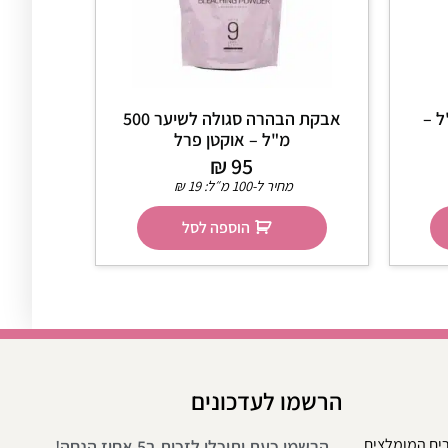
שים 500 מ"ל –
אבקת הבהרה סגולה לשיער 500
מ"ל – אוקטן פרל
₪
95
מחיר ל-100 מ״ל:
19
₪
הוספה לסל
הרשמו לעדכונים
רים המומלצים
הרשמי כעת ותוכלי לזכות ב5 אחוז הנחה!