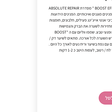
שמפו ווליום ייחודי עם ה " BOOST EFFECT " מסדרת ABSOLUTE REPAIR
ס פנינים מוגנים ואיכותיים. הפנינים הידועות
י אנטי אייג'ינג פעילים, חלבונים, חומצות
. מחזירות לשערה את הברק והגמישות
שנעלמו במהלך פעולות כימיות ופגעי טבע. שמפו ווליום עם ה "BOOST
 משורש השערה לכל אורכה. מתאים לשיער דק /
 עם נפח בשיער וריח נעים לאורך כל היום .
הוראות השימוש: לפזר על שיער לח / רטוב, לעסות היטב כ 1-2 דקות
סל