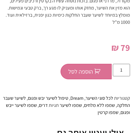
מקורזל, מרדני או פגום. בזכות נוסחה עשירה בקרטין ורכיבים פעילים,
הוא מזין את השיער, מחזק אותו ומעניק לו מגע רך, ברק טבעי וגמישות.
מומלץ במיוחד לשיער שעבר החלקות כימיות כגון יפנית, ברזילאית ועוד.
1000 מ"ל
₪
79
הוספה לסל
קטגוריות
לכל סוגי השיער
,
Dream
,
טיפול לשיער יבש ופגום
,
לשיער שעבר
החלקה
,
שמפו ללא מלחים
,
שמפו לשיער
תגיות
דרים
,
שמפו לשיער ייבש
ופגום
,
שמפו קרטין
אולי יעניין אותך גם