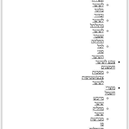
לשיער
בלונד
ובהיר
לשיער
מתולתל
לשיער
שעבר
החלקה
לכל
סוגי
השיער
צבע לשיער
וחמצנים
מסכות
צבע/שטיפות
לשיער
מוצרי
חשמל
מייבש
שיער
מחליק
שיער
מברשת
פן