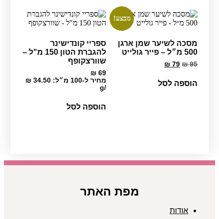
מבצע!
מסכה לשיער שמן ארגן
ספריי קונדישינר
500 מ״ל – פייר גולייט
להגברת הטון 150 מ"ל –
שוורצקופף
המחיר
המחיר
₪
79
₪
95
המקורי
הנוכחי
₪
69
היה:
הוא:
מחיר ל-100 מ״ל:
34.50
₪
הוספה לסל
₪ 79.
₪ 95.
g
/
הוספה לסל
מפת האתר
אודות