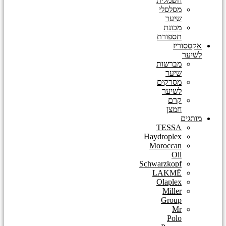
חשמלית
מסלסלי
שיער
מכונת
תספורת
אקססוריז
לשיער
מברשות
שיער
מסרקים
לשיער
קרם
חמצן
מותגים
TESSA
Haydroplex
Moroccan
Oil
Schwarzkopf
LAKMĒ
Olaplex
Miller
Group
Mr
Polo