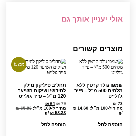
אולי יעניין אותך גם
מוצרים קשורים
מבצע!
שמפו גולד קרטין ללא
תחליב סיליקון מילק
מלחים 500 מ"ל – פייר
לחידוש ושיקום השיער
ג'ולייט
120 מ״ל – פייר גולייט
המחיר
המחיר
₪
64
₪
79
₪
73
המקורי
הנוכחי
מחיר ל-100 מ״ל:
14.60
₪
מחיר ל-100 מ״ל:
65.83
₪
היה:
הוא:
g
/
₪
53.33
g
/
₪ 64.
₪ 79.
הוספה לסל
הוספה לסל