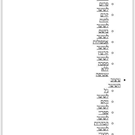
סרום
לשיער
קרם
לחות
לשיער
בושם
לשיער
אמפולות
לשיער
קרטין
לשיער
מסכה
ללא
שטיפה
עיצוב
השיער
ג'ל
לשיער
ווקס
לשיער
ספריי
לשיער
הבהרות
לשיער
מוצרי