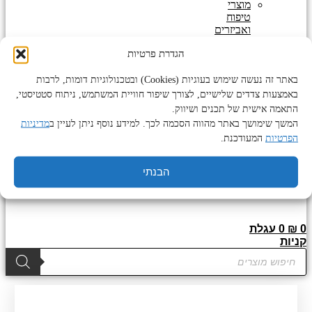
מוצרי
טיפוח
ואביזרים
לזקן
הגדרת פרטיות
מוצרים
נוספים
מוצרי
באתר זה נעשה שימוש בעוגיות (Cookies) ובטכנולוגיות דומות, לרבות
טיפוח
באמצעות צדדים שלישיים, לצורך שיפור חוויית המשתמש, ניתוח סטטיסטי,
לגוף
התאמה אישית של תכנים ושיווק.
ולפנים
המשך שימושך באתר מהווה הסכמה לכך. למידע נוסף ניתן לעיין ב
מדיניות
מוצרי
הפרטיות
המעודכנת.
פדיקור
מניקור
שעוות
הבנתי
לגוף
ולפנים
0
₪
0
עגלת
קניות
Products
search