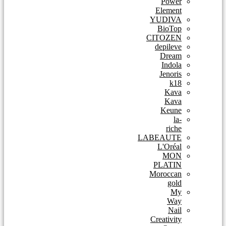
Power
Element
YUDIVA
BioTop
CITOZEN
depileve
Dream
Indola
Jenoris
k18
Kava
Kava
Keune
la-
riche
LABEAUTE
L'Oréal
MON
PLATIN
Moroccan
gold
My
Way
Nail
Creativity