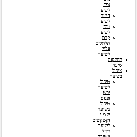
נפח
לשיער
חימר
לשיער
מוס
לשיער
קרם
תלתלים
וגלייז
לשיער
החלקות
שיער
טיפול
בשיער
טיפול
לשיער
יבש
ופגום
טיפול
בשיער
שומני
וקשקשים
לשיער
דליל
ונשירה