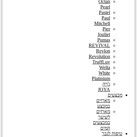
Octan
Pearl
Pastel
Paul
Mitchell
Pier
Jouliet
Pumas
REVIVAL
Revlon
Revolution
TruffLuv
Wella
White
Platinium
ג'ויה
JOYA
מבצעים
מארזים
במבצע
מארזים
לשיער
במבצעים
חמים
טיפוח לגבר