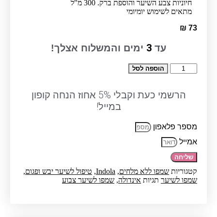
חיוניות צבע השיער והוספת ברק. 300 מ"ל
מתאים לשימוש יומיומי
₪
73
3
עד
ימים והמשלוח אצלך!
כמות
הוספה לסל
של
שמפו
"קולור"
הרשמי כעת וקבלי 5% אחוז הנחה קופון
לשיער
במייל!
צבוע
300
מספר פלאפון
מ"ל-אינדולה
אמייל
שליחה
קטגוריות
שמפו ללא מלחים
,
Indola
,
טיפול לשיער יבש ופגום
,
שמפו לשיער
תגיות
אינדולה
,
שמפו לשיער צבוע