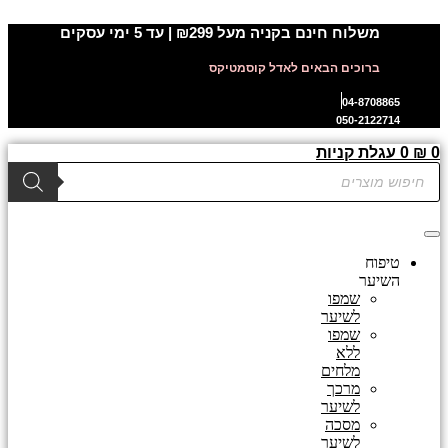
דלג
משלוח חינם בקניה מעל ₪299 | עד 5 ימי עסקים
לתוכן
ברוכים הבאים לאדל קוסמטיקס
04-8708865
050-2122714
0
₪
0
עגלת קניות
Products
search
טיפוח
השיער
שמפו
לשיער
שמפו
ללא
מלחים
מרכך
לשיער
מסכה
לשיער