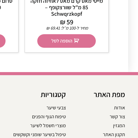
מייטי מאט קרם מאט לאחיזה חזקה
סרום מ
85 מ"ל שוורצקופף –
Schwqrzkopf
₪
59
מחיר ל-100 מ״ל:
69.41
₪
הוספה לסל
מפת האתר
קטגוריות
אודות
צבעי שיער
צור קשר
טיפוח הגוף והפנים
המגזין
מוצרי חשמל לשיער
תקנון האתר
טיפול בשיער שומני וקשקשים