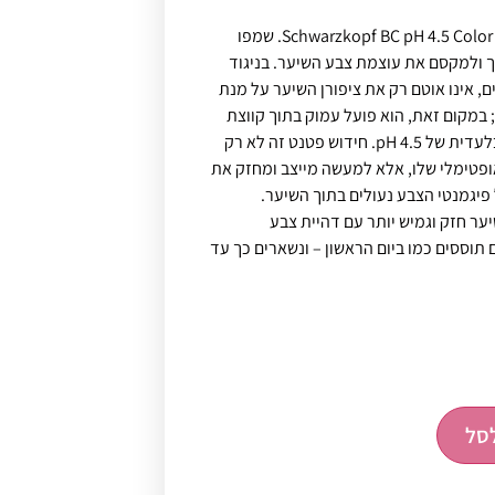
שמפו עדין לשיער צבוע Schwarzkopf BC pH 4.5 Color Freeze. שמפו
ך ולמקסם את עוצמת צבע השיער. בניגוד
ם, אינו אוטם רק את ציפורן השיער על מנת
במקום זאת, הוא פועל עמוק בתוך קווצת
השיער עם טכנולוגיית האיזון הבלעדית של pH 4.5. חידוש פטנט זה לא רק
 לשיער את ערך ה-pH האופטימלי שלו, אלא למעשה מייצב ומחזק את
פיגמנטי הצבע נעולים בתוך השיער.
יער חזק וגמיש יותר עם דהיית צבע
 תוססים כמו ביום הראשון – ונשארים כך עד
סל