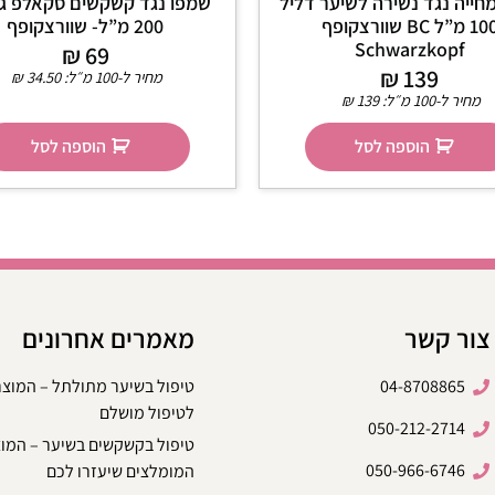
חייה נגד נשירה לשיער דליל
שמפו נגד קשקשים סקאלפ ג’
100 מ”ל BC שוורצקופף
200 מ”ל- שוורצקופף
Schwarzkopf
₪
69
₪
139
מחיר ל-100 מ״ל:
34.50
₪
מחיר ל-100 מ״ל:
139
₪
הוספה לסל
הוספה לסל
צור קשר
מאמרים אחרונים
04-8708865
טיפול בשיער מתולתל – המוצ
לטיפול מושלם
050-212-2714
טיפול בקשקשים בשיער – המו
050-966-6746
המומלצים שיעזרו לכם