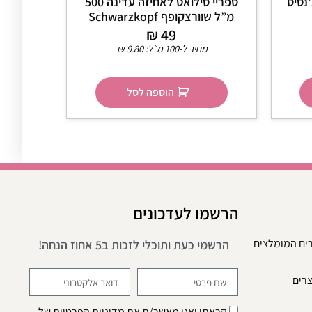
נסיס
ספריי סילואט לאחיזה עדינה 500
מ”ל שוורצקופף Schwarzkopf
₪
49
מחיר ל-100 מ״ל:
9.80
₪
הוספה לסל
הרשמו לעדכונים
רים המומלצים
הרשמי כעת ותוכלי לזכות ב5 אחוז הנחה!
צרים
קראתי ואני מאשר/ת את
מדיניות הפרטיות
של