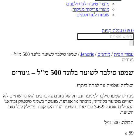
מוצרי טיפוח לגוף ולפנים
מוצרי פדיקור מניקור
שעוות לגוף ולפנים
0
₪
0
עגלת קניות
Products
search
עמוד הבית
/
מותגים
/
Jenoris
/ שמפו סילבר לשיער בלונד 500 מ"ל –
ג׳נוריס
שמפו סילבר לשיער בלונד 500 מ"ל – ג׳נוריס
הצלחה עולמית עד לפתח ביתך!
ג׳נוריס שמפו סילבר למניעה ונטרול של גוונים צהבהבים ו/או נחושתיים לא
רצויים משיער בלונדיני, מובהר או אפרפר. מועשר בשמני פיסטוק ובוראג'
המכילים אומגה 3-6-9 לבריאות השיער ועור הקרקפת. מומלץ לכל סוגי
השיער.
תכולה: 500 מ״ל
₪
59