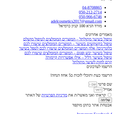
04-8708865
050-212-2714
050-966-6746
adelcosmetics2017@gmail.com
מורד הגיא 100 קניון כרמיאל
מאמרים אחרונים
טיפול בשיער מתולתל – המוצרים המומלצים לטיפול מושלם
טיפול בקשקשים בשיער – המוצרים המומלצים שיעזרו לכם
בלונדינים? אלה המוצרים המומלצים שיעזרו לכם לטפל בשיער
טיפול בשיער יבש ופגום – המוצרים המומלצים שיעזרו לכם
טיפול בשיער דליל – אילו אפשרויות קיימות?
קרם לחות לשיער מתולתל
הרשמו לעדכונים
הרשמי כעת ותוכלי לזכות ב5 אחוז הנחה!
שם פרטי
אמייל
קראתי ואני מאשר/ת את
מדיניות הפרטיות
של האתר
שליחה
אבטחת אתר בתקן מוקפד