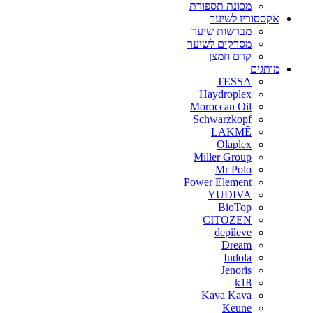
מכונת תספורת
אקססוריז לשיער
מברשות שיער
מסרקים לשיער
קרם חמצן
מותגים
TESSA
Haydroplex
Moroccan Oil
Schwarzkopf
LAKMĒ
Olaplex
Miller Group
Mr Polo
Power Element
YUDIVA
BioTop
CITOZEN
depileve
Dream
Indola
Jenoris
k18
Kava Kava
Keune