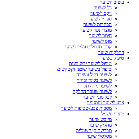
עיצוב השיער
ג'ל לשיער
ווקס לשיער
ספריי לשיער
הבהרות לשיער
מוצרי נפח לשיער
חימר לשיער
מוס לשיער
קרם תלתלים וגלייז לשיער
החלקות שיער
טיפול בשיער
טיפול לשיער יבש ופגום
טיפול בשיער שומני וקשקשים
לשיער דליל ונשירה
לשיער בלונד ובהיר
לשיער מתולתל
לשיער שעבר החלקה
לכל סוגי השיער
צבע לשיער וחמצנים
מסכות צבע/שטיפות לשיער
מוצרי חשמל
מייבש שיער
מחליק שיער
מברשת פן חשמלית
מסלסלי שיער