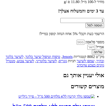
מחיר ל-100 מ״ל:
11.80
₪
/
g
עד
3
ימים והמשלוח אצלך!
כמות
של
הוספה לסל
שמפו
סילבר
הרשמי כעת וקבלי 5% אחוז הנחה קופון במייל!
לשיער
בלונד
מספר פלאפון
500
אמייל
מ"ל
שליחה
-
מק"ט
8002
קטגוריות
Jenoris
,
טיפוח וטיפול שיער בלונד
,
לשיער בלונד
ג׳נוריס
ובהיר
,
שמפו לשיער
תגיות
גונריס
,
לשיער בלונדיני
,
לשיער צבוע
,
מנטרל
גוונים בצבע צהבהב
אולי יעניין אותך גם
מוצרים קשורים