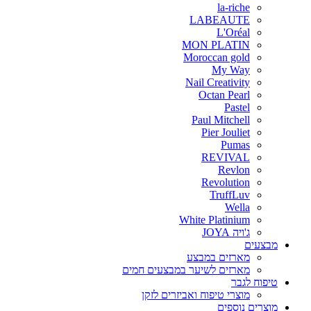
la-riche
LABEAUTE
L'Oréal
MON PLATIN
Moroccan gold
My Way
Nail Creativity
Octan Pearl
Pastel
Paul Mitchell
Pier Jouliet
Pumas
REVIVAL
Revlon
Revolution
TruffLuv
Wella
White Platinium
ג'ויה JOYA
מבצעים
מארזים במבצע
מארזים לשיער במבצעים חמים
טיפוח לגבר
מוצרי טיפוח ואביזרים לזקן
מוצרים נוספים