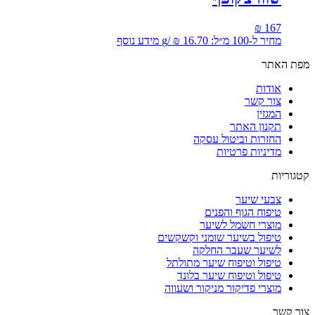
₪
167
מחיר ל-100 מ״ל:
16.70
₪
/
g
מידע נוסף
מפת האתר
אודות
צור קשר
המגזין
תקנון האתר
החזרות וביטול עסקה
מדיניות פרטיות
קטגוריות
צבעי שיער
טיפוח הגוף והפנים
מוצרי חשמל לשיער
טיפול בשיער שומני וקשקשים
לשיער שעבר החלקה
טיפול וטיפוח שיער מתולתל
טיפול וטיפוח שיער בלונד
מוצרי פדיקור מניקור ושעווה
צור קשר