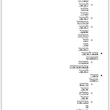
ונשירה
לשיער
בלונד
ובהיר
לשיער
מתולתל
לשיער
שעבר
החלקה
לכל
סוגי
השיער
צבע לשיער
וחמצנים
מסכות
צבע/שטיפות
לשיער
מוצרי
חשמל
מייבש
שיער
מחליק
שיער
מברשת
פן