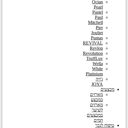
Octan
Pearl
Pastel
Paul
Mitchell
Pier
Jouliet
Pumas
REVIVAL
Revlon
Revolution
TruffLuv
Wella
White
Platinium
ג'ויה
JOYA
מבצעים
מארזים
במבצע
מארזים
לשיער
במבצעים
חמים
טיפוח לגבר