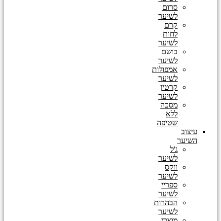
סרום
לשיער
קרם
לחות
לשיער
בושם
לשיער
אמפולות
לשיער
קרטין
לשיער
מסכה
ללא
שטיפה
עיצוב
השיער
ג'ל
לשיער
ווקס
לשיער
ספריי
לשיער
הבהרות
לשיער
מוצרי