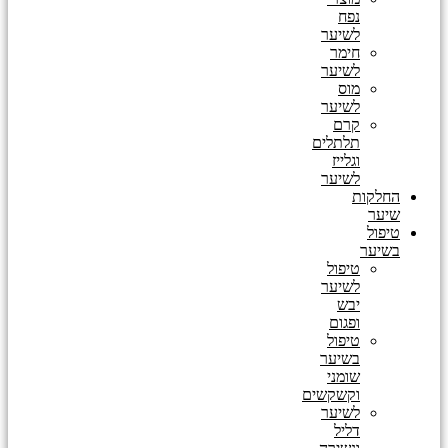
נפח
לשיער
חימר
לשיער
מוס
לשיער
קרם
תלתלים
וגלייז
לשיער
החלקות
שיער
טיפול
בשיער
טיפול
לשיער
יבש
ופגום
טיפול
בשיער
שומני
וקשקשים
לשיער
דליל