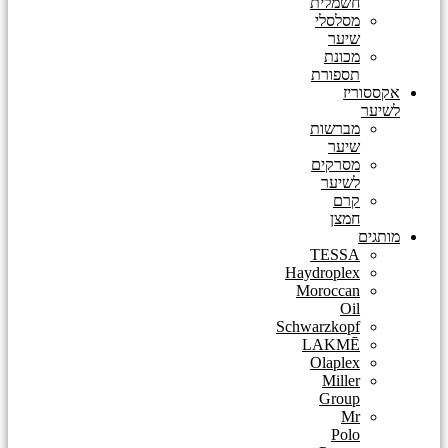
חשמלית
מסלסלי
שיער
מכונת
תספורת
אקססוריז
לשיער
מברשות
שיער
מסרקים
לשיער
קרם
חמצן
מותגים
TESSA
Haydroplex
Moroccan
Oil
Schwarzkopf
LAKMĒ
Olaplex
Miller
Group
Mr
Polo