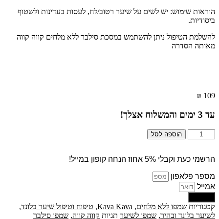
הוראות שימוש: יש לשים על שיער רטוב/לח, לעסות בעדינות ולשטוף
ביסודיות.
להשלמת הטיפול ניתן להשתמש במסכת סילבר ללא מלחים קווה קווה
מאותה הסדרה
₪
109
עד
3
ימים והמשלוח אצלך!
כמות
הוספה לסל
של
שמפו
סילבר
הרשמי כעת וקבלי 5% אחוז הנחה קופון במייל!
ללא
מספר פלאפון
מלחים
1000
אמייל
מ"ל
שליחה
|
קטגוריות
שמפו ללא מלחים
,
Kava Kava
,
טיפוח וטיפול שיער בלונד
,
Kava
לשיער בלונד ובהיר
,
שמפו לשיער
תגיות
קווה קווה
,
שמפו סילבר