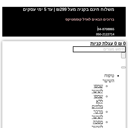
דלג
משלוח חינם בקניה מעל ₪299 | עד 5 ימי עסקים
לתוכן
ברוכים הבאים לאדל קוסמטיקס
04-8708865
050-2122714
0
₪
0
עגלת קניות
Products
search
טיפוח
השיער
שמפו
לשיער
שמפו
ללא
מלחים
מרכך
לשיער
מסכה
לשיער