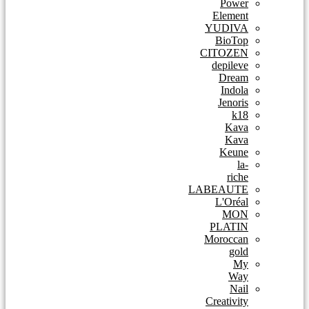
Power
Element
YUDIVA
BioTop
CITOZEN
depileve
Dream
Indola
Jenoris
k18
Kava
Kava
Keune
la-
riche
LABEAUTE
L'Oréal
MON
PLATIN
Moroccan
gold
My
Way
Nail
Creativity