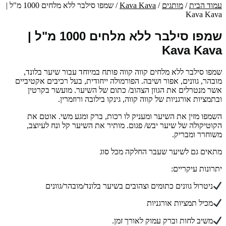
עמוד הבית
/
מותגים
/
Kava Kava
/ שמפו סילבר ללא מלחים 1000 מ"ל |
Kava Kava
שמפו סילבר ללא מלחים 1000 מ"ל |
Kava Kava
שמפו סילבר ללא מלחים קווה קווה פותח במיוחד עבור שיער בלונד,
מובהר, גוונים, אפור ושיבה. הפורמולה ייחודית, בעל רכיבים אקטיביים
אשר מנטרלים את הגוון הצהוב/ כתום של השיער. מועשר בקרטין
ובתמציות אורגניות של קווה קווה, גינקו בילובה ורוזמרין.
השמפו מזין את השיער ומעניק לו רכות, ברק ומגע משי. אוטם את
הקוטיקולה של שיער יבש/ פגום. מותיר את השיער קל ונח לעיוצב,
משוחרר ומבריק.
מתאים גם לשיער שעבר החלקה מכל סוג
יתרונות עיקריים:
ניטרול גוונים כתומים וצהובים בשיער בלונד/מובהר/גוונים
מכיל תמציות אורגניות
משיב לחות וברק עמוק לאורך זמן.