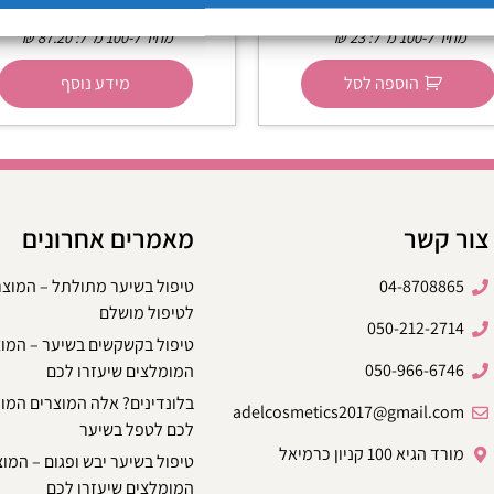
₪
109
₪
115
מחיר ל-100 מ״ל:
23
₪
מחיר ל-100 מ״ל:
87.20
₪
הוספה לסל
מידע נוסף
צור קשר
מאמרים אחרונים
04-8708865
טיפול בשיער מתולתל – המוצ
לטיפול מושלם
050-212-2714
טיפול בקשקשים בשיער – המו
050-966-6746
המומלצים שיעזרו לכם
בלונדינים? אלה המוצרים המו
adelcosmetics2017@gmail.com
לכם לטפל בשיער
מורד הגיא 100 קניון כרמיאל
טיפול בשיער יבש ופגום – המו
המומלצים שיעזרו לכם