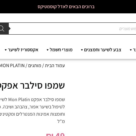
ברוכים הבאים לאדל קוסמטיקס
ר
צבע לשיער וחמצנים
מוצרי חשמל
אקססוריז לשיער
עמוד הבית
/
מותגים
/
MON PLATIN
שמפו סילבר אפקט 250 מ״ל – מון פלט
שמפו סי
לטיפול בשיער אפור, צהבהב ושיבה. מ
מ"ל
₪
49