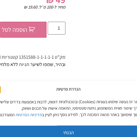
מחיר ל-100 מ״ל:
19.60
₪
הוספה לסל
מק"ט
1351588-1-1-1-1-1
קטגוריות
N
ובהיר
,
שמפו לשיער
תגיות
ללא מלחי
הגדרת פרטיות
באתר זה נעשה שימוש בעוגיות (Cookies) ובטכנולוגיות דומות, לרבות באמצעות צדדים שליש
ך שיפור חוויית המשתמש, ניתוח סטטיסטי, התאמה אישית של תכנים ושיווק.
 שימושך באתר מהווה הסכמה לכך. למידע נוסף ניתן לעיין ב
מדיניות הפרטיות
המעודכנת
מסכה קוקוי לשיער בלונד 500
MyWay שמן היפופויאה לשי
הבנתי
מ״ל – מיי-וואיי
דק 125 מ״ל – מיי-וואיי