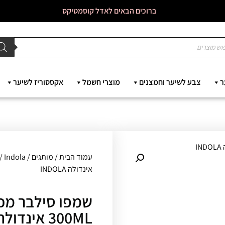
ברוכים הבאים לאדל קוסמטיקס
ר
צבע לשיער וחמצנים
מוצרי חשמל
אקססוריז לשיער
עמוד הבית
/
מותגים
/
Indola
אינדולה INDOLA
שמפו סילבר מכי
300ML אינדולה INDOLA