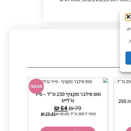
יים,
.
מבצע!
מוס סילבר מקציף 230 מ"ל – פייר
גו׳לייט
ספריי פשתן לשיער ללא שטיפה 250
₪
64
₪
79
מחיר ל-100 מ״ל:
31.85
₪
25.81
₪