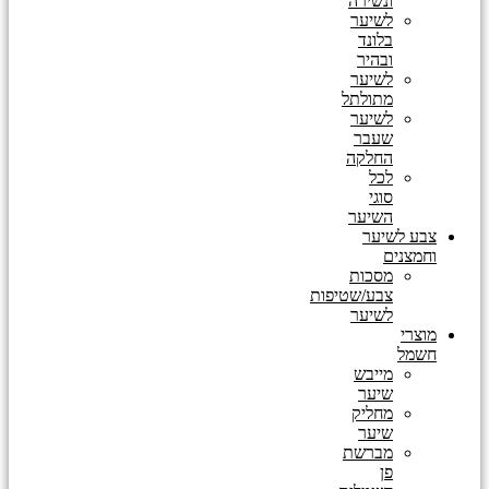
ונשירה
לשיער
בלונד
ובהיר
לשיער
מתולתל
לשיער
שעבר
החלקה
לכל
סוגי
השיער
צבע לשיער
וחמצנים
מסכות
צבע/שטיפות
לשיער
מוצרי
חשמל
מייבש
שיער
מחליק
שיער
מברשת
פן