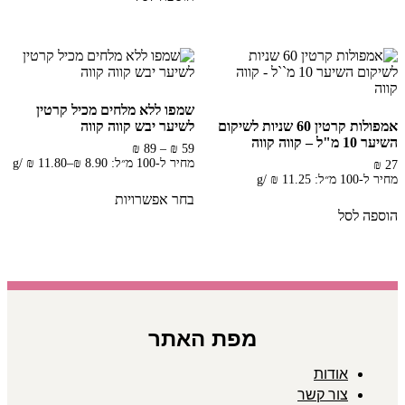
שמפו ללא מלחים מכיל קרטין
אמפולות קרטין 60 שניות לשיקום
לשיער יבש קווה קווה
השיער 10 מ"ל – קווה קווה
טווח
₪
89
–
₪
59
מחירים:
מחיר ל-100 מ״ל:
8.90
₪
–
11.80
₪
/
g
₪
27
מחיר ל-100 מ״ל:
11.25
₪
/
g
למוצר
עד
בחר אפשרויות
זה
הוספה לסל
יש
מספר
סוגים.
ניתן
לבחור
את
האפשרויות
בעמוד
מפת האתר
המוצר
אודות
צור קשר