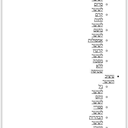
סרום
לשיער
קרם
לחות
לשיער
בושם
לשיער
אמפולות
לשיער
קרטין
לשיער
מסכה
ללא
שטיפה
עיצוב
השיער
ג'ל
לשיער
ווקס
לשיער
ספריי
לשיער
הבהרות
לשיער
מוצרי