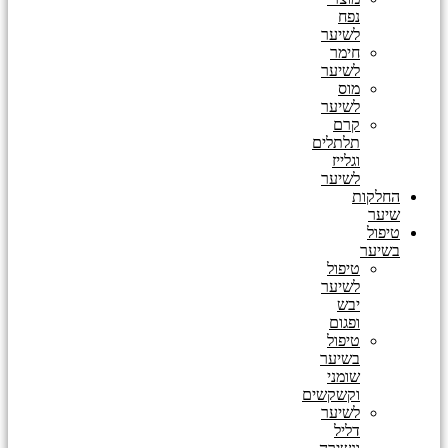
נפח
לשיער
חימר
לשיער
מוס
לשיער
קרם
תלתלים
וגלייז
לשיער
החלקות
שיער
טיפול
בשיער
טיפול
לשיער
יבש
ופגום
טיפול
בשיער
שומני
וקשקשים
לשיער
דליל