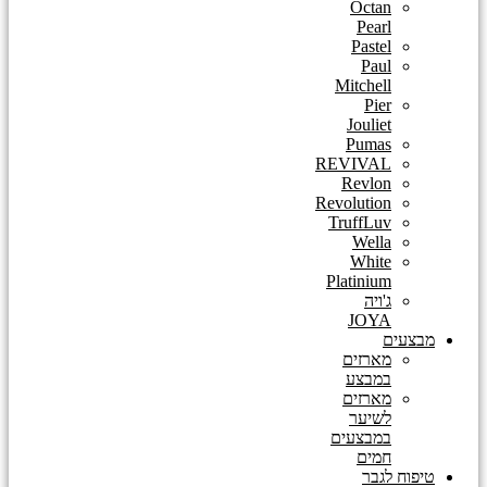
Octan
Pearl
Pastel
Paul
Mitchell
Pier
Jouliet
Pumas
REVIVAL
Revlon
Revolution
TruffLuv
Wella
White
Platinium
ג'ויה
JOYA
מבצעים
מארזים
במבצע
מארזים
לשיער
במבצעים
חמים
טיפוח לגבר