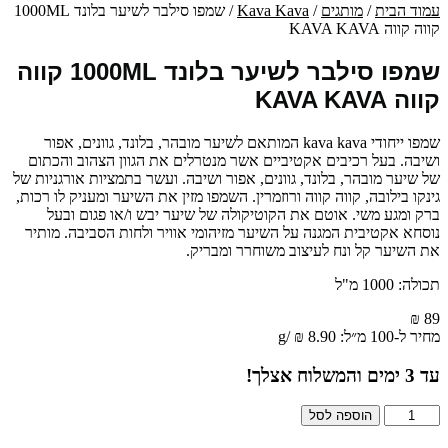
עמוד הבית
/
מותגים
/
Kava Kava
/ שמפו סילבר לשיער בלונד 1000ML
קווה קווה KAVA KAVA
שמפו סילבר לשיער בלונד 1000ML קווה
קווה KAVA KAVA
שמפו ייחודי kava kava המותאם לשיער מובהר, בלונד, גוונים, אפור
ושיבה. בעל רכיבים אקטיביים אשר מנטרלים את הגוון הצהוב והכתום
של שיער מובהר, בלונד, גוונים, אפור ושיבה. ועשר בתמציות אורגניות של
גינקו בילובה, קווה קווה ורוזמרין. השמפו מזין את השיער ומעניק לו רכות,
ברק ומגע משי. אוטם את הקוטיקולה של שיער יבש ו/או פגום ובעל
נוסחא אקטיבית המגנה על השיער מזיהומי אוויר ולחות הסביבה. מותיר
את השיער קל ונח לעיצוב משוחרר ומבריק.
תכולה: 1000 מ"ל
₪
89
מחיר ל-100 מ״ל:
8.90
₪
/
g
עד
3
ימים והמשלוח אצלך!
כמות
הוספה לסל
של