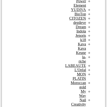
Power
Element
YUDIVA
BioTop
CITOZEN
depileve
Dream
Indola
Jenoris
k18
Kava
Kava
Keune
la-
riche
LABEAUTE
L'Oréal
MON
PLATIN
Moroccan
gold
My
Way
Nail
Creativity