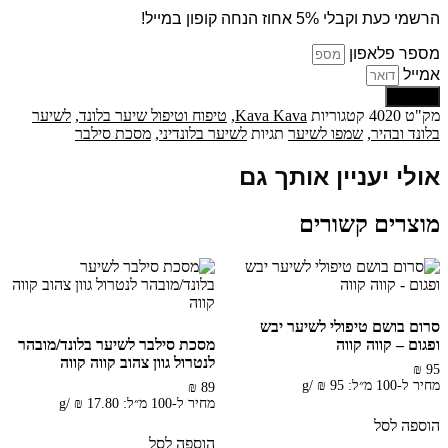
שמפו
סילבר
הרשמי כעת וקבלי 5% אחוז הנחה קופון במייל!
לשיער
מספר פלאפון
בלונד
1000ML
אמייל
קווה
שליחה
קווה
מק"ט
4020
קטגוריות
Kava Kava
,
טיפוח וטיפול שיער בלונד
,
לשיער
KAVA
בלונד ובהיר
,
שמפו לשיער
תגיות
לשיער בלונדיני
,
מסכת סילבר
KAVA
אולי יעניין אותך גם
מוצרים קשורים
סרום בושם טיפולי לשיער יבש
ופגום – קווה קווה
מסכת סילבר לשיער בלונד/מובהר
לנטרול גוון צהוב קווה קווה
₪
95
מחיר ל-100 מ״ל:
95
₪
/
g
₪
89
מחיר ל-100 מ״ל:
17.80
₪
/
g
הוספה לסל
הוספה לסל