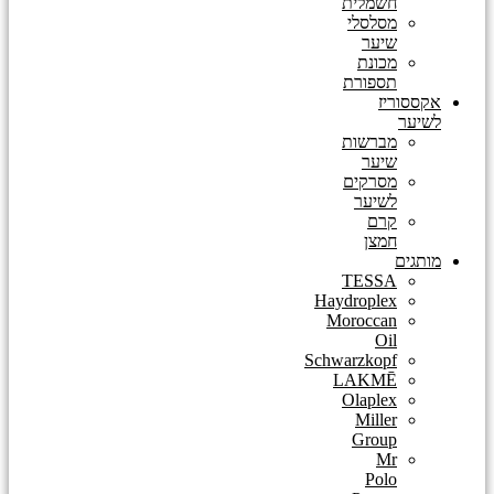
חשמלית
מסלסלי
שיער
מכונת
תספורת
אקססוריז
לשיער
מברשות
שיער
מסרקים
לשיער
קרם
חמצן
מותגים
TESSA
Haydroplex
Moroccan
Oil
Schwarzkopf
LAKMĒ
Olaplex
Miller
Group
Mr
Polo