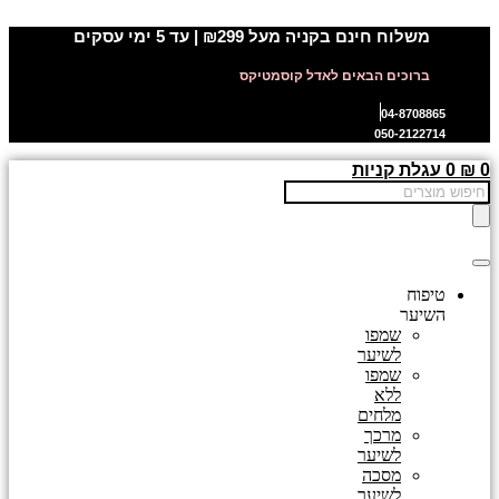
דלג
משלוח חינם בקניה מעל ₪299 | עד 5 ימי עסקים
לתוכן
ברוכים הבאים לאדל קוסמטיקס
04-8708865
050-2122714
0
₪
0
עגלת קניות
Products
search
טיפוח
השיער
שמפו
לשיער
שמפו
ללא
מלחים
מרכך
לשיער
מסכה
לשיער