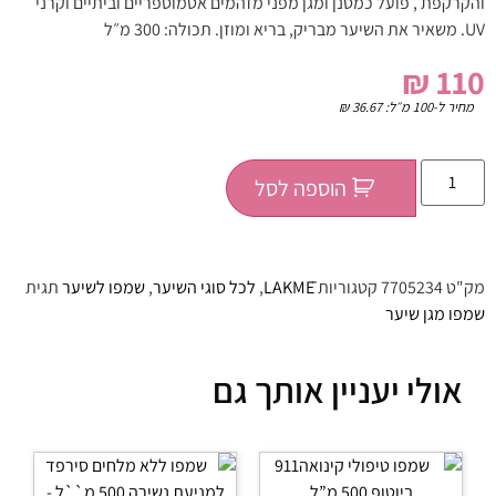
והקרקפת , פועל כמסנן ומגן מפני מזהמים אטמוספריים וביתיים וקרני
UV. משאיר את השיער מבריק, בריא ומוזן. תכולה: 300 מ״ל
₪
110
מחיר ל-100 מ״ל:
36.67
₪
הוספה לסל
מק"ט
7705234
קטגוריות
LAKMĒ
,
לכל סוגי השיער
,
שמפו לשיער
תגית
שמפו מגן שיער
אולי יעניין אותך גם