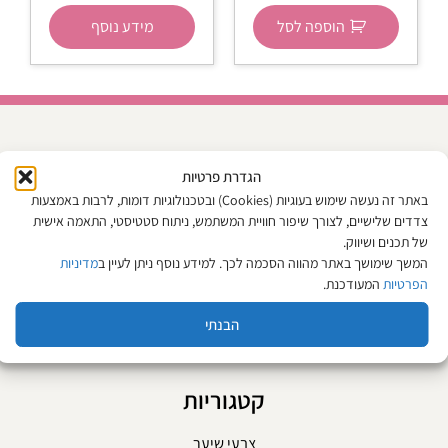
הוספה לסל
מידע נוסף
מפת האתר
הגדרת פרטיות
באתר זה נעשה שימוש בעוגיות (Cookies) ובטכנולוגיות דומות, לרבות באמצעות
אודות
צדדים שלישיים, לצורך שיפור חוויית המשתמש, ניתוח סטטיסטי, התאמה אישית
צור קשר
של תכנים ושיווק.
המשך שימושך באתר מהווה הסכמה לכך. למידע נוסף ניתן לעיין ב
מדיניות
המגזין
הפרטיות
המעודכנת.
תקנון האתר
הבנתי
החזרות וביטול עסקה
מדיניות פרטיות
קטגוריות
צבעי שיער