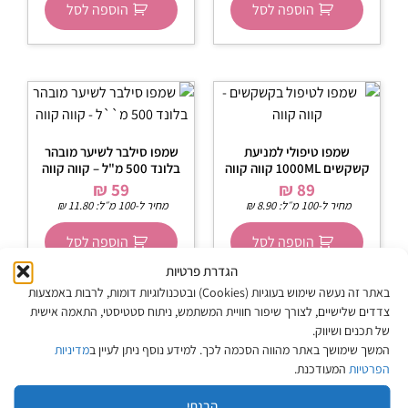
הוספה לסל
הוספה לסל
שמפו טיפולי למניעת
שמפו סילבר לשיער מובהר
קשקשים 1000ML קווה קווה
בלונד 500 מ"ל – קווה קווה
₪
59
₪
89
מחיר ל-100 מ״ל:
8.90
₪
מחיר ל-100 מ״ל:
11.80
₪
הוספה לסל
הוספה לסל
הגדרת פרטיות
באתר זה נעשה שימוש בעוגיות (Cookies) ובטכנולוגיות דומות, לרבות באמצעות
צדדים שלישיים, לצורך שיפור חוויית המשתמש, ניתוח סטטיסטי, התאמה אישית
של תכנים ושיווק.
המשך שימושך באתר מהווה הסכמה לכך. למידע נוסף ניתן לעיין ב
מדיניות
מפת האתר
הפרטיות
המעודכנת.
הבנתי