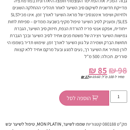
גבוה' המכיל את הפולימר העוצמתי חומצה היאלרונית בפורמולציה
מדייקת חדשנית לשיקום סיב השיער לאחר תהליכי ההחלקה השונים
ולחיזוק ושיפור אינטנסיבי של מראה השיער לאורך זמן. אינו מכילSLS
/SLES ומעניק לסיב השיער טיפול מקיף בשבעה ממדים – ספיחת לחות
ייחודית, אפקט אנטי פריז להורדת הנפח, חיזוק סיב השיער, הגברת
גמישות השיער ויצירה של משטח פנים אחיד לסיב השיער ובכך הגברת
תחושת הברק ושמירה על גוון השיער לאורך זמן. שימוש תדיר בשמפו הי
לורן מותיר את השיער רך, נעים למגע ובעל מרקם אחיד ללא קצוות
סוררים. תכולה: 500 מ"ל
₪
85
₪
98
מחיר ל-100 מ״ל:
19.60
₪
17
₪
הוספה לסל
מק"ט
080188
קטגוריות
שמפו לשיער
,
MON PLATIN
,
טיפול לשיער יבש