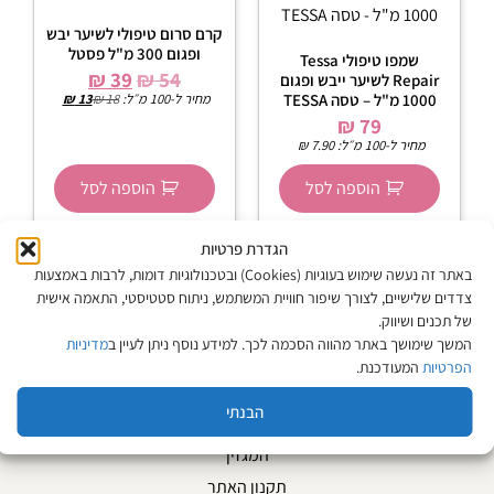
קרם סרום טיפולי לשיער יבש
ופגום 300 מ"ל פסטל
שמפו טיפולי Tessa
₪
39
₪
54
Repair לשיער ייבש ופגום
1000 מ"ל – טסה TESSA
מחיר ל-100 מ״ל:
18
₪
13
₪
₪
79
מחיר ל-100 מ״ל:
7.90
₪
הוספה לסל
הוספה לסל
הגדרת פרטיות
באתר זה נעשה שימוש בעוגיות (Cookies) ובטכנולוגיות דומות, לרבות באמצעות
צדדים שלישיים, לצורך שיפור חוויית המשתמש, ניתוח סטטיסטי, התאמה אישית
של תכנים ושיווק.
מפת האתר
המשך שימושך באתר מהווה הסכמה לכך. למידע נוסף ניתן לעיין ב
מדיניות
הפרטיות
המעודכנת.
אודות
הבנתי
צור קשר
המגזין
תקנון האתר