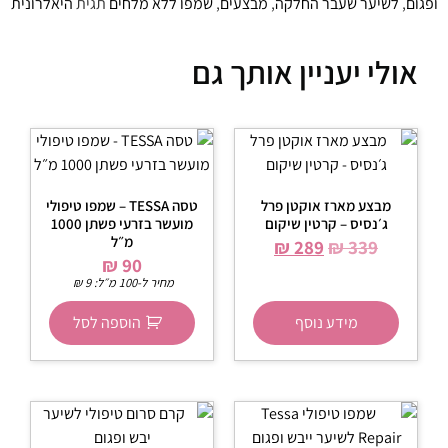
ופגום
,
לשיער שעבר החלקה
,
מבצעים
,
שמפו ללא מלחים
תגית
היאלרונית
אולי יעניין אותך גם
מבצע מארז אוקטן פרל
טסה TESSA – שמפו טיפולי
ג׳נסיס – קרטין שיקום
מועשר בזרעי פשתן 1000
מ״ל
₪
289
₪
339
₪
90
מחיר ל-100 מ״ל:
9
₪
מידע נוסף
הוספה לסל