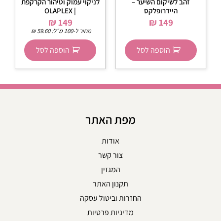
זהב לשיקום השיער –
לניקוי עמוק וטיהור הקרקפת
היידרופלקס
| OLAPLEX
₪
149
₪
149
מחיר ל-100 מ״ל:
59.60
₪
הוספה לסל
הוספה לסל
מפת האתר
אודות
צור קשר
המגזין
תקנון האתר
החזרות וביטול עסקה
מדיניות פרטיות