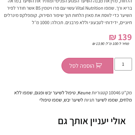
הלחות, מזין את מבנה השיער הפגוע הפנימי ומותיר את השיער במראה
בריא ורך. שמפו Vital Nutrition עשוי עם פרו ויטמין B5 אשר חודר לפיר
השיער כדי לווסת את מאזן הלחות תוך שיפור הסירוק. קומפלקס מינרלים
חיוניים, ידידותי לטבעוני וללא פרבנים. תכולה: 1000 מ״ל
₪
139
מחיר ל-100 מ״ל:
13.90
₪
הוספה לסל
מק"ט
10046
קטגוריות
Keune
,
טיפול לשיער יבש ופגום
,
שמפו ללא
מלחים
,
שמפו לשיער
תגיות
לשיער יבש
,
שמפו טיפולי
אולי יעניין אותך גם