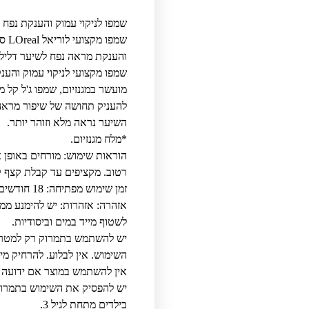
שמפו לניקוי עמוק והענקת נפח לשיער דליל 0
שמפ
והענקת מראה נפח לשיער דליל
שמפו מקצועי לניקוי עמוק והענ
מועשר במגנזיום, שמפו ג'ל קל 
להעניק תחושה של שיפור מראה
השיער נראה מלא וזוהר יותר.
*מלח מגנזיום.
הוראות שימוש: מורחים באופן
רטוב. מקציפים עד קבלת קצף קל
זמן שימוש מפתיחה: 18 חודשים.
אזהרה: אזהרות: יש להימנע ממג
לשטוף מייד במים וביסודיות.
יש להשתמש בתמרוק רק למטרה
השימוש. אין לבלוע. להרחיק מי
אין להשתמש במוצר אם ידועה 
יש להפסיק את השימוש בתמרוק 
בילדים מתחת לגיל 3.