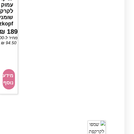
עמוק
לקרק
שומני
zkopf
₪
189
מחיר ל-100 מ״ל:
₪
94.50
מידע
נוסף