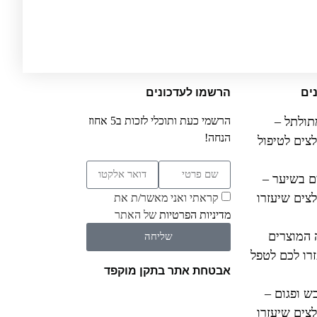
ים
הרשמו לעדכונים
תולתל –
הרשמי כעת ותוכלי לזכות ב5 אחוז
הנחה!
צים לטיפול
ם בשיער –
צים שיעזרו
קראתי ואני מאשר/ת את
מדיניות הפרטיות
של האתר
 המוצרים
שליחה
רו לכם לטפל
אבטחת אתר בתקן מוקפד
ש ופגום –
צים שיעזרו