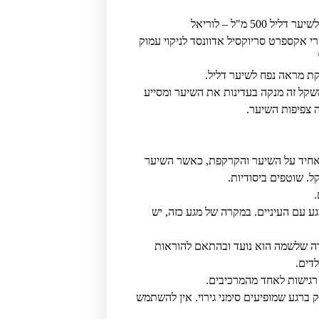
50 מ"ל – לוריאל
ו מקצועי לוריאל LOreal סרי אקספרט סריוקסיל אדוונסד לניקוי עמוק
קת מראה נפח לשיער דליל.
משקל זה מנקה בעדינות את השיער ומסייע
 צפיפות השיער.
 אחיד על השיער והקרקפת, כאשר השיער
. שוטפים ביסודיות.
ע עם העיניים. במקרה של מגע כזה, יש
 שלשמה הוא נועד ובהתאם להוראות
לדים.
רגישות לאחד מהמרכיבים.
ברגע שמופיעים סימני גירוי. אין להשתמש