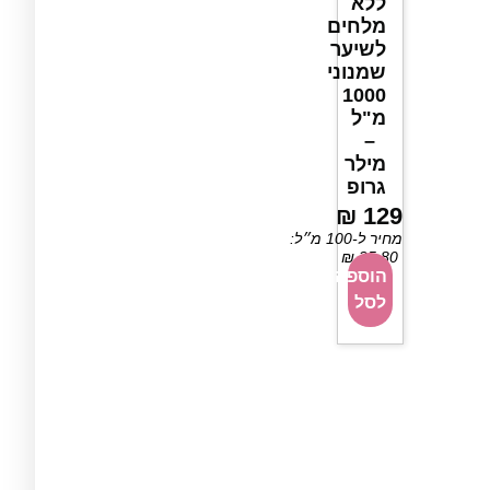
ללא
מלחים
לשיער
שמנוני
1000
מ"ל
–
מילר
גרופ
₪
129
מחיר ל-100 מ״ל:
₪
25.80
הוספה
לסל