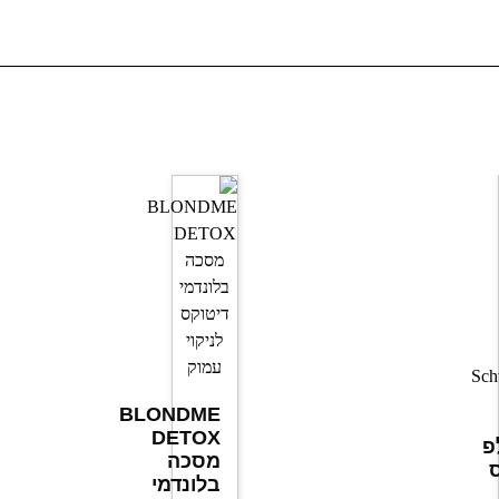
BLONDME
DETOX
פ
מסכה
ס
בלונדמי