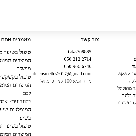
צור קשר
מאמרים אחרונ
04-8708865
טיפול בשיער מ
ם
050-212-2714
המוצרים המומל
ר
050-966-6746
מושלם
ני וקשקשים
adelcosmetics2017@gmail.com
טיפול בקשקשי
לקה
מורד הגיא 100 קניון כרמיאל
המוצרים המומל
ר מתולתל
לכם
ר בלונד
בלונדינים? אלה
קור ושעווה
המומלצים שיעז
בשיער
טיפול בשיער יב
המוצרים המומל