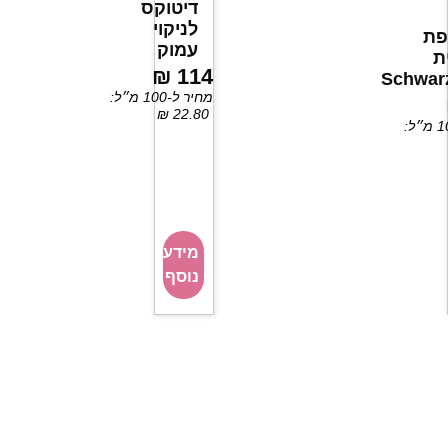
דיטוקס
לניקוי
פת
עמוק
ת
₪
114
Schwar
מחיר ל-100 מ״ל:
₪
22.80
מידע
נוסף