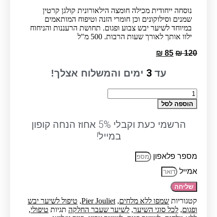
נוסחה ייחודית מכילה חומצה הילאורונית קולגן קרטין
שמנים וסילוקונים וכן חומרי הזנה וטיפוח המותאמים
במיוחד לשיער יבש צבוע ופגום. תחושת הרעננות והניחוח
ילוו אותך לאורך שעות הרבות. 500 מ"ל
המחיר
המחיר
₪
85
₪
120
המקורי
הנוכחי
היה:
הוא:
3
עד
ימים והמשלוח אצלך!
₪ 85.
₪ 120.
כמות
של
הוספה לסל
שמפו
ללא
הרשמי כעת וקבלי 5% אחוז הנחה קופון
מלחים
במייל!
לשיער
יבש
צבוע
מספר פלאפון
ופגום
PURE
אמייל
-
שליחה
פייר
ג'ולייט
קטגוריות
שמפו ללא מלחים
,
Pier Jouliet
,
טיפול לשיער יבש
500
ופגום
,
לכל סוגי השיער
,
לשיער שעבר החלקה
תגיות
טיפולי
,
מ"ל