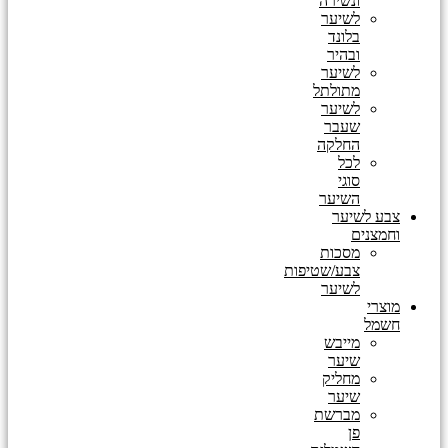
ונשירה
לשיער
בלונד
ובהיר
לשיער
מתולתל
לשיער
שעבר
החלקה
לכל
סוגי
השיער
צבע לשיער
וחמצנים
מסכות
צבע/שטיפות
לשיער
מוצרי
חשמל
מייבש
שיער
מחליק
שיער
מברשת
פן