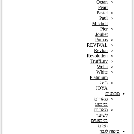
Octan
Pearl
Pastel
Paul
Mitchell
Pier
Jouliet
Pumas
REVIVAL
Revlon
Revolution
TruffLuv
Wella
White
Platinium
ג'ויה
JOYA
מבצעים
מארזים
במבצע
מארזים
לשיער
במבצעים
חמים
טיפוח לגבר