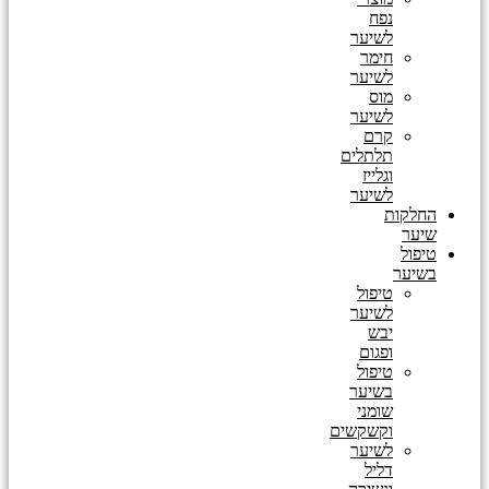
נפח
לשיער
חימר
לשיער
מוס
לשיער
קרם
תלתלים
וגלייז
לשיער
החלקות
שיער
טיפול
בשיער
טיפול
לשיער
יבש
ופגום
טיפול
בשיער
שומני
וקשקשים
לשיער
דליל