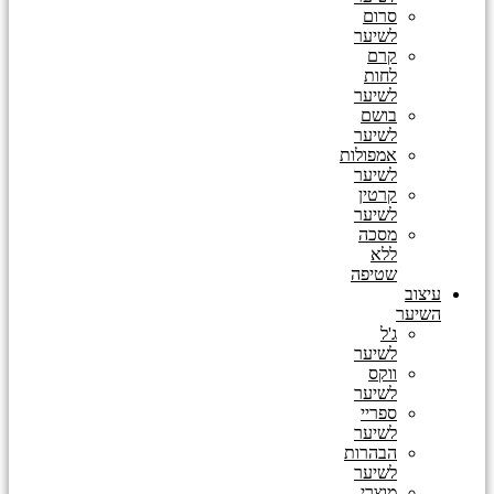
סרום
לשיער
קרם
לחות
לשיער
בושם
לשיער
אמפולות
לשיער
קרטין
לשיער
מסכה
ללא
שטיפה
עיצוב
השיער
ג'ל
לשיער
ווקס
לשיער
ספריי
לשיער
הבהרות
לשיער
מוצרי