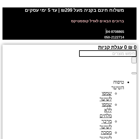
דלג
משלוח חינם בקניה מעל ₪299 | עד 5 ימי עסקים
לתוכן
ברוכים הבאים לאדל קוסמטיקס
04-8708865
050-2122714
0
₪
0
עגלת קניות
Products
search
טיפוח
השיער
שמפו
לשיער
שמפו
ללא
מלחים
מרכך
לשיער
מסכה
לשיער