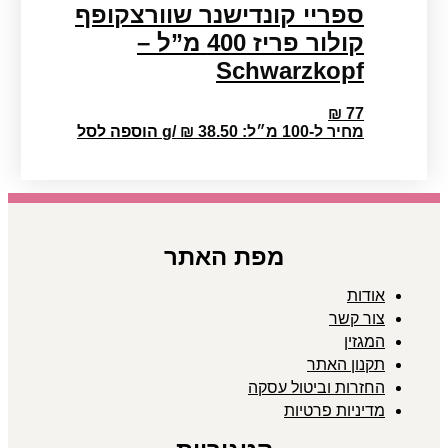
ספריי קונדישנר שוורצקופף
קולור פריז 400 מ”ל –
Schwarzkopf
₪
77
מחיר ל-100 מ״ל:
38.50
₪
/
g
הוספה לסל
מפת האתר
אודות
צור קשר
המגזין
תקנון האתר
החזרות וביטול עסקה
מדיניות פרטיות