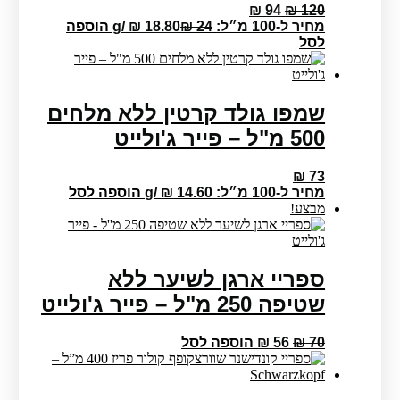
המחיר
המחיר
₪
94
₪
120
המקורי
הנוכחי
מחיר ל-100 מ״ל:
24
₪
18.80
₪
/
g
הוספה
היה:
הוא:
לסל
₪ 94.
₪ 120.
שמפו גולד קרטין ללא מלחים
500 מ"ל – פייר ג'ולייט
₪
73
מחיר ל-100 מ״ל:
14.60
₪
/
g
הוספה לסל
מבצע!
ספריי ארגן לשיער ללא
שטיפה 250 מ"ל – פייר ג'ולייט
המחיר
המחיר
70
₪
56
₪
הוספה לסל
המקורי
הנוכחי
היה:
הוא:
₪ 56.
₪ 70.