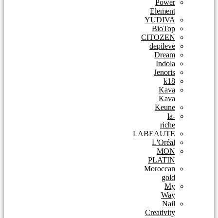
Power
Element
YUDIVA
BioTop
CITOZEN
depileve
Dream
Indola
Jenoris
k18
Kava
Kava
Keune
la-
riche
LABEAUTE
L'Oréal
MON
PLATIN
Moroccan
gold
My
Way
Nail
Creativity