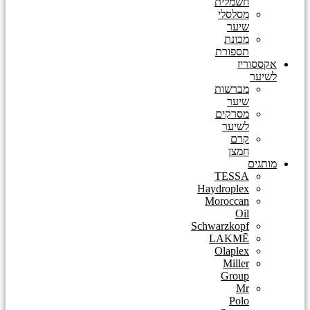
חשמלית
מסלסלי
שיער
מכונת
תספורת
אקססוריז
לשיער
מברשות
שיער
מסרקים
לשיער
קרם
חמצן
מותגים
TESSA
Haydroplex
Moroccan
Oil
Schwarzkopf
LAKMĒ
Olaplex
Miller
Group
Mr
Polo