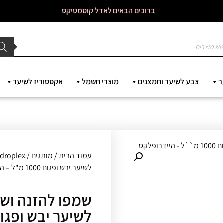
ברוכים הבאים לאדל קוסמטיקס
ר
צבע לשיער וחמצנים
מוצרי חשמל
אקססוריז לשיער
עמוד הבית
/
מותגים
/
droplex
לשיער יבש ופגום 1000 מ"ל – היידרופלקס
שמפו להזנה ושי