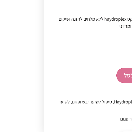
שמפו הסדרה אדומה היידרופלקס haydroplex ללא מלחים להזנה ושיקום
ומרדני
סל
Haydropl
,
טיפול לשיער יבש ופגום
,
לשיער
 פגום