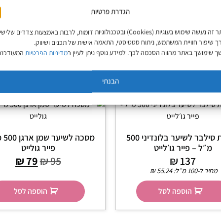
הגדרת פרטיות
באתר זה נעשה שימוש בעוגיות (Cookies) ובטכנולוגיות דומות, לרבות באמצעות צדדים שליש
ך שיפור חוויית המשתמש, ניתוח סטטיסטי, התאמה אישית של תכנים ושיווק.
 שימושך באתר מהווה הסכמה לכך. למידע נוסף ניתן לעיין ב
מדיניות הפרטיות
המעודכנת
הבנתי
מסיכת סילבר לשיער בלונדיני 500
מסכה 
מ״ל – פייר גו׳לייט
פייר גולייט
₪
79
₪
95
₪
137
מחיר ל-100 מ״ל:
55.24
₪
הוספה לסל
הוספה לסל