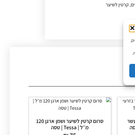
ם
,
קרטין לשיער
יים,
.
עשר
סרום קרטין לשיער ושמן ארגן 120
– טסה
מ״ל | Tessa | טסה