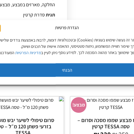
החלקה
,
מארזים במבצע
,
מבצעי
תגית
סדרת קרטין
מותג:
TESSA
הגדרת פרטיות
באתר זה נעשה שימוש בעוגיות (Cookies) ובטכנולוגיות דומות, לרבות באמצעות צדדים שליש
ך שיפור חוויית המשתמש, ניתוח סטטיסטי, התאמה אישית של תכנים ושיווק.
 שימושך באתר מהווה הסכמה לכך. למידע נוסף ניתן לעיין ב
מדיניות הפרטיות
המעודכנת
הבנתי
מבצע!
מבצע שמפו מסכה וסרום –
סרום טיפולי לשיער יבש מו
טסה TESSA קרטין
בזרעי פשתן 120 מ״ל 
TESSA