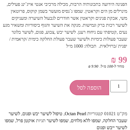
הפנינה הידועה בתכונותיה הרבות, מכילה מרכיבי אנטי אייג`ינג פעילים,
מינרלים מן הים וקראטין. שמפו ג`נסיס מועשר בשמן קוקוס, פרוטאין
משי, אבקת פנינים וקראטין אשר חודרים לגבעול השיערה ומעניקים
לשיער רכות ברק וגמישות. מנקה את השיער והגוף ביסודיות ומשאיר מגע
נעים ,קטיפתי עם ניחוח רענן. לשיער יבש ,צבוע, פגום, לשיער בלונד
שעבר פעולות כימיות ולשיער שעבר פעולת החלקה כימית /קראמית /
יפנית /ברזילאית. תכולה: 1000 מ״ל
₪
99
מחיר ל-100 מ״ל:
9.90
₪
הוספה לסל
מק"ט
01021
קטגוריות
Octan Pearl
,
טיפול לשיער יבש ופגום
,
לשיער
שעבר החלקה
,
שמפו ללא מלחים
,
שמפו לשיער
תגיות
אוקטן פרל
,
שמפו
לשיער ייבש ופגום