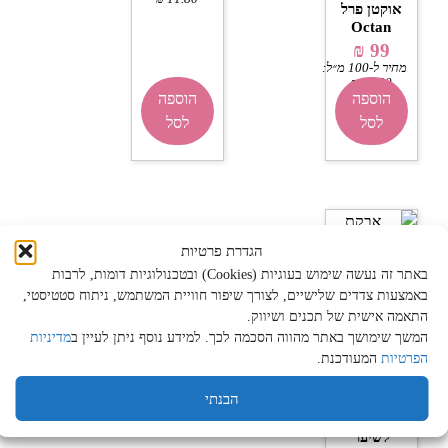
אוקטן פרל
Octan
₪
99
מחיר ל-100 מ״ל:
₪
19.80
הוספה
הוספה
לסל
לסל
הגדרת פרטיות
באתר זה נעשה שימוש בעוגיות (Cookies) ובטכנולוגיות דומות, לרבות
באמצעות צדדים שלישיים, לצורך שיפור חוויית המשתמש, ניתוח סטטיסטי,
התאמה אישית של תכנים ושיווק.
המשך שימושך באתר מהווה הסכמה לכך. למידע נוסף ניתן לעיין ב
מדיניות
הפרטיות
המעודכנת.
אבקת
הבנתי
הבהרה
אפורה
לשיער