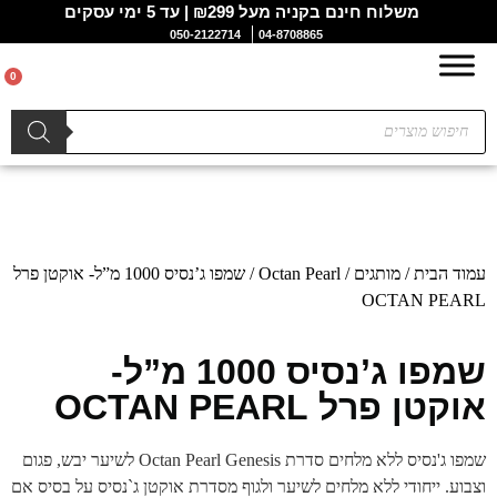
משלוח חינם בקניה מעל ₪299 | עד 5 ימי עסקים
050-2122714
04-8708865
0
עמוד הבית
/
מותגים
/
Octan Pearl
/ שמפו ג’נסיס 1000 מ”ל- אוקטן פרל
OCTAN PEARL
שמפו ג’נסיס 1000 מ”ל-
אוקטן פרל OCTAN PEARL
שמפו ג'נסיס ללא מלחים סדרת Octan Pearl Genesis לשיער יבש, פגום
וצבוע. ייחודי ללא מלחים לשיער ולגוף מסדרת אוקטן ג`נסיס על בסיס אם