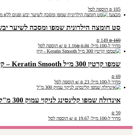
105
₪
הוספה לסל
מבצע!
סט חומצה הילרונית שמפו ומסכה לשיער יבש 
המחיר
המחיר
₪
149
₪
169
המקורי
הנוכחי
מחיר ל-100 מ״ל:
1.31
₪
1.16
₪
/
g
הוספה לסל
היה:
הוא:
₪ 149.
₪ 169.
שמפו קרטין 300 מ״ל Keratin Smooth – קיון
₪
69
מחיר ל-100 מ״ל:
23
₪
/
g
הוספה לסל
אינדולה שמפו קלינסינג לניקוי עמוק 300 מ"ל
₪
59
מחיר ל-100 מ״ל:
19.67
₪
/
g
הוספה לסל