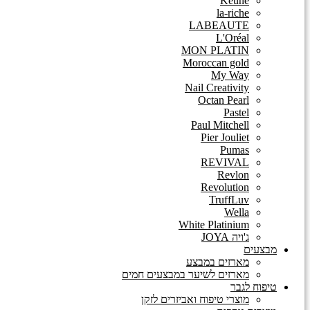
Keune
la-riche
LABEAUTE
L'Oréal
MON PLATIN
Moroccan gold
My Way
Nail Creativity
Octan Pearl
Pastel
Paul Mitchell
Pier Jouliet
Pumas
REVIVAL
Revlon
Revolution
TruffLuv
Wella
White Platinium
ג'ויה JOYA
מבצעים
מארזים במבצע
מארזים לשיער במבצעים חמים
טיפוח לגבר
מוצרי טיפוח ואביזרים לזקן