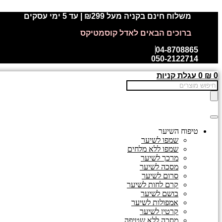
דלג
משלוח חינם בקניה מעל ₪299 | עד 5 ימי עסקים
לתוכן
ברוכים הבאים לאדל קוסמטיקס
04-8708865
050-2122714
0
₪
0
עגלת קניות
Products
search
טיפוח השיער
שמפו לשיער
שמפו ללא מלחים
מרכך לשיער
מסכה לשיער
סרום לשיער
קרם לחות לשיער
בושם לשיער
אמפולות לשיער
קרטין לשיער
מסכה ללא שטיפה