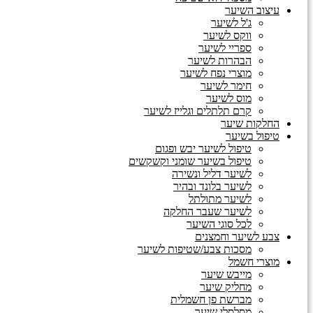
עיצוב השיער
ג'ל לשיער
ווקס לשיער
ספריי לשיער
הבהרות לשיער
מוצרי נפח לשיער
חימר לשיער
מוס לשיער
קרם תלתלים וגלייז לשיער
החלקות שיער
טיפול בשיער
טיפול לשיער יבש ופגום
טיפול בשיער שומני וקשקשים
לשיער דליל ונשירה
לשיער בלונד ובהיר
לשיער מתולתל
לשיער שעבר החלקה
לכל סוגי השיער
צבע לשיער וחמצנים
מסכות צבע/שטיפות לשיער
מוצרי חשמל
מייבש שיער
מחליק שיער
מברשת פן חשמלית
מסלסלי שיער