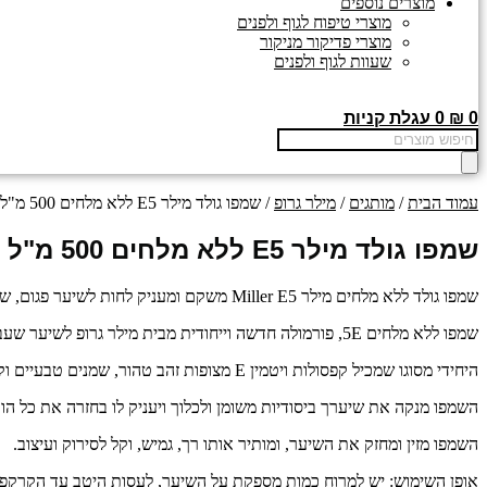
מוצרים נוספים
מוצרי טיפוח לגוף ולפנים
מוצרי פדיקור מניקור
שעוות לגוף ולפנים
0
₪
0
עגלת קניות
Products
search
עמוד הבית
/
מותגים
/
מילר גרופ
/ שמפו גולד מילר E5 ללא מלחים 500 מ"ל – מילר גרופ
שמפו גולד מילר E5 ללא מלחים 500 מ"ל – מילר גרופ
שמפו גולד ללא מלחים מילר Miller E5 משקם ומעניק לחות לשיער פגום, שביר או שעבר תהליכים כימיים.
שמפו ללא מלחים 5E, פורמולה חדשה וייחודית מבית מילר גרופ לשיער שעבר תהליכים כימיים, שיער עדין ושביר.
היחידי מסוגו שמכיל קפסולות ויטמין E מצופות זהב טהור, שמנים טבעיים וקרטין.
השמפו מנקה את שיערך ביסודיות משומן ולכלוך ויעניק לו בחזרה את כל הוו
השמפו מזין ומחזק את השיער, ומותיר אותו רך, גמיש, וקל לסירוק ועיצוב.
אופן השימוש: יש למרוח כמות מספקת על השיער, לעסות היטב עד הקרקפת ולשטו