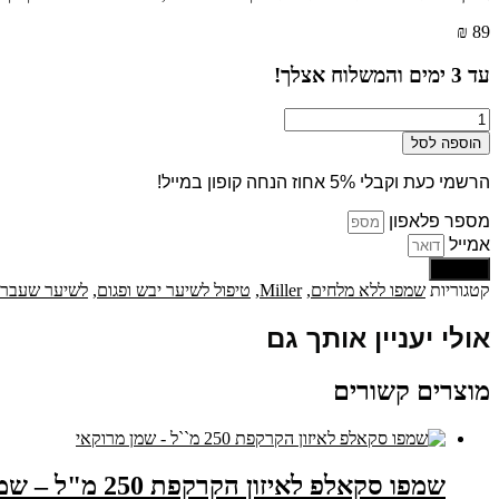
₪
89
עד
3
ימים והמשלוח אצלך!
כמות
של
הוספה לסל
שמפו
גולד
הרשמי כעת וקבלי 5% אחוז הנחה קופון במייל!
מילר
E5
מספר פלאפון
ללא
אמייל
מלחים
שליחה
500
קטגוריות
שמפו ללא מלחים
,
Miller
,
טיפול לשיער יבש ופגום
,
לשיער שעבר 
מ``ל
-
אולי יעניין אותך גם
מילר
גרופ
מוצרים קשורים
שמפו סקאלפ לאיזון הקרקפת 250 מ"ל – שמן מרוקאי