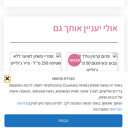
אולי יעניין אותך גם
מבצע!
ספריי פשתן לשיער ללא
הגדרת פרטיות
שטיפה 250 מ"ל – פייר
סרום קרטין גולד לשיער
ג'ולייט
באתר זה נעשה שימוש בעוגיות (Cookies) ובטכנולוגיות דומות, לרבות באמצעות
צבוע יבש ופגום 50 מ"ל –
₪
63
צדדים שלישיים, לצורך שיפור חוויית המשתמש, ניתוח סטטיסטי, התאמה אישית
פייר ג'ולייט
של תכנים ושיווק.
₪
75
₪
95
המשך שימושך באתר מהווה הסכמה לכך. למידע נוסף ניתן לעיין ב
מדיניות
מחיר ל-100 מ״ל:
190
₪
150
₪
הפרטיות
המעודכנת.
הוספה לסל
הוספה לסל
הבנתי