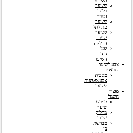
ונשירה
לשיער
בלונד
ובהיר
לשיער
מתולתל
לשיער
שעבר
החלקה
לכל
סוגי
השיער
צבע לשיער
וחמצנים
מסכות
צבע/שטיפות
לשיער
מוצרי
חשמל
מייבש
שיער
מחליק
שיער
מברשת
פן