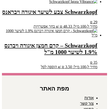
Schwarzkopf צבע לשיער איגורה ויבראנס
₪
29
למוצר
מחיר ל-100 מ״ל:
48.33
₪
/
g
בחר אפשרויות
זה
יש
מספר
סוגים.
Schwarzkopf – קרם חמצן איגורה ויברנס
ניתן
1.9% לשיער 1000 מ"ל
לבחור
את
האפשרויות
₪
35
בעמוד
מחיר ל-100 מ״ל:
3.50
₪
/
g
הוספה לסל
המוצר
מפת האתר
אודות
צור קשר