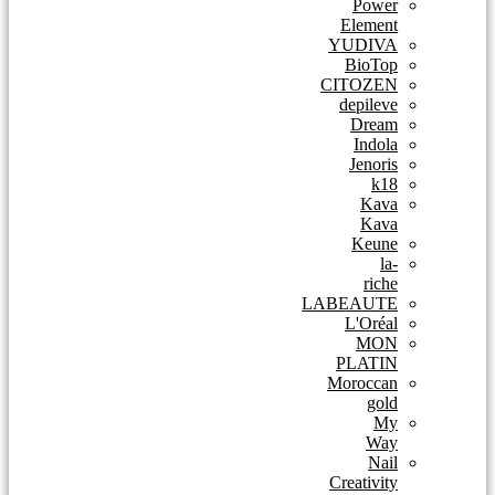
Power
Element
YUDIVA
BioTop
CITOZEN
depileve
Dream
Indola
Jenoris
k18
Kava
Kava
Keune
la-
riche
LABEAUTE
L'Oréal
MON
PLATIN
Moroccan
gold
My
Way
Nail
Creativity