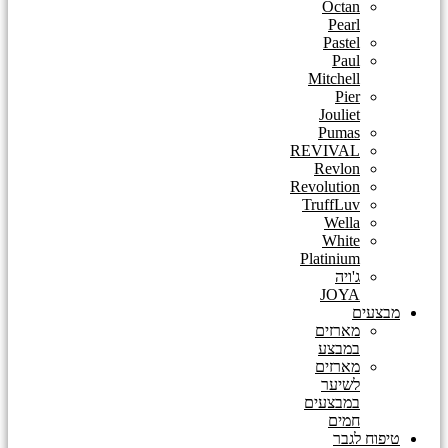
Octan
Pearl
Pastel
Paul
Mitchell
Pier
Jouliet
Pumas
REVIVAL
Revlon
Revolution
TruffLuv
Wella
White
Platinium
ג'ויה
JOYA
מבצעים
מארזים
במבצע
מארזים
לשיער
במבצעים
חמים
טיפוח לגבר