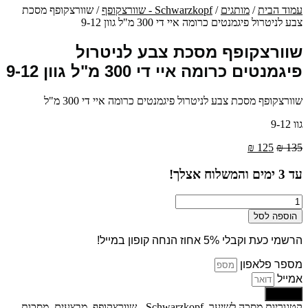
עמוד הבית
/
מותגים
/
Schwarzkopf - שוורצקופף
/ שוורצקופף מסכת
צבע לניטרול פיגמנטים כרומה איי די 300 מ"ל גוון 9-12
שוורצקופף מסכת צבע לניטרול
פיגמנטים כרומה איי די 300 מ"ל גוון 9-12
שוורצקופף מסכת צבע לניטרול פיגמנטים כרומה איי די 300 מ"ל
גוו 9-12
המחיר
המחיר
₪
125
₪
135
המקורי
הנוכחי
היה:
הוא:
עד
3
ימים והמשלוח אצלך!
₪ 125.
₪ 135.
כמות
של
הוספה לסל
שוורצקופף
מסכת
הרשמי כעת וקבלי 5% אחוז הנחה קופון במייל!
צבע
לניטרול
מספר פלאפון
פיגמנטים
אמייל
כרומה
שליחה
איי
קטגוריות
מסכה לשיער
,
Schwarzkopf - שוורצקופף
,
מבצעים
,
מסכות