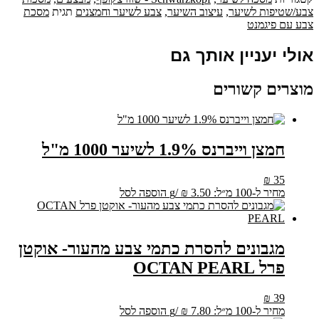
די
צבע/שטיפות לשיער
,
עיצוב השיער
,
צבע לשיער וחמצנים
תגית
מסכת
300
צבע עם פיגמנט
מ"ל
גוון
אולי יעניין אותך גם
9-
12
מוצרים קשורים
חמצן וייברנס 1.9% לשיער 1000 מ"ל
₪
35
מחיר ל-100 מ״ל:
3.50
₪
/
g
הוספה לסל
מגבונים להסרת כתמי צבע מהעור- אוקטן
פרל OCTAN PEARL
₪
39
מחיר ל-100 מ״ל:
7.80
₪
/
g
הוספה לסל