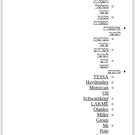
חשמלית
מסלסלי
שיער
מכונת
תספורת
אקססוריז
לשיער
מברשות
שיער
מסרקים
לשיער
קרם
חמצן
מותגים
TESSA
Haydroplex
Moroccan
Oil
Schwarzkopf
LAKMĒ
Olaplex
Miller
Group
Mr
Polo