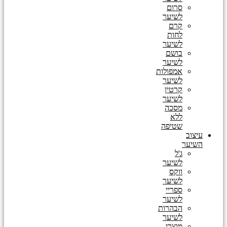
סרום
לשיער
קרם
לחות
לשיער
בושם
לשיער
אמפולות
לשיער
קרטין
לשיער
מסכה
ללא
שטיפה
עיצוב
השיער
ג'ל
לשיער
ווקס
לשיער
ספריי
לשיער
הבהרות
לשיער
מוצרי