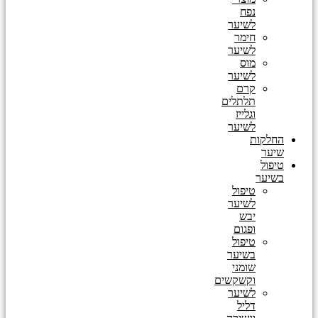
נפח
לשיער
חימר
לשיער
מוס
לשיער
קרם
תלתלים
וגלייז
לשיער
החלקות
שיער
טיפול
בשיער
טיפול
לשיער
יבש
ופגום
טיפול
בשיער
שומני
וקשקשים
לשיער
דליל