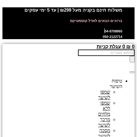
דלג
משלוח חינם בקניה מעל ₪299 | עד 5 ימי עסקים
לתוכן
ברוכים הבאים לאדל קוסמטיקס
04-8708865
050-2122714
0
₪
0
עגלת קניות
Products
search
טיפוח
השיער
שמפו
לשיער
שמפו
ללא
מלחים
מרכך
לשיער
מסכה
לשיער