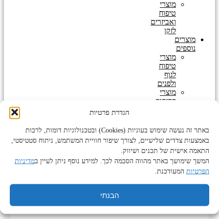
מוצרי
טיפוח
ואביזרים
לזקן
מוצרים
נוספים
מוצרי
טיפוח
לגוף
ולפנים
מוצרי
פדיקור
מניקור
הגדרת פרטיות
שעוות
לגוף
באתר זה נעשה שימוש בעוגיות (Cookies) ובטכנולוגיות דומות, לרבות
ולפנים
באמצעות צדדים שלישיים, לצורך שיפור חוויית המשתמש, ניתוח סטטיסטי,
התאמה אישית של תכנים ושיווק.
המשך שימושך באתר מהווה הסכמה לכך. למידע נוסף ניתן לעיין ב
מדיניות
0
₪
0
עגלת
קניות
הפרטיות
המעודכנת.
Products
search
הבנתי