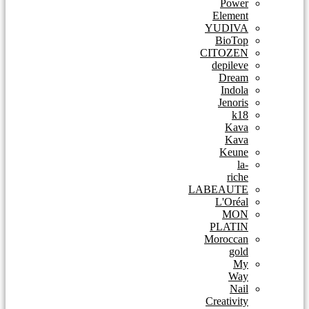
Power
Element
YUDIVA
BioTop
CITOZEN
depileve
Dream
Indola
Jenoris
k18
Kava
Kava
Keune
la-
riche
LABEAUTE
L'Oréal
MON
PLATIN
Moroccan
gold
My
Way
Nail
Creativity