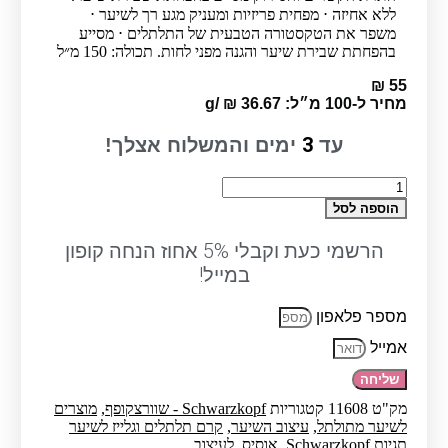
ללא אחיזה ⋅ מפחית פריזיות ומעניק מגע רך לשיער ⋅
משפר את הטקסטורה הטבעית של התלתלים ⋅ מסייע
בהפחתת שבירת שיער והגנה מפני לחות. תכולה: 150 מ״ל
₪
55
מחיר ל-100 מ״ל:
36.67
₪
/
g
3
עד
ימים והמשלוח אצלך!
כמות
של
הוספה לסל
קרם
תלתלים
הרשמי כעת וקבלי 5% אחוז הנחה קופון
|
במייל!
OSiS
Bounty
Balm
מספר פלאפון
שוורצקופף
אמייל
שליחה
מק"ט
11608
קטגוריות
Schwarzkopf - שוורצקופף
,
מוצרים
לשיער מתולתל
,
עיצוב השיער
,
קרם תלתלים וגלייז לשיער
תגיות
Schwarzkopf
,
אוסיס
,
לעיצוב