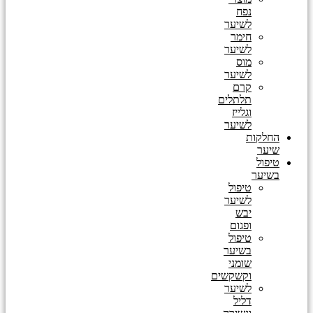
נפח
לשיער
חימר
לשיער
מוס
לשיער
קרם
תלתלים
וגלייז
לשיער
החלקות
שיער
טיפול
בשיער
טיפול
לשיער
יבש
ופגום
טיפול
בשיער
שומני
וקשקשים
לשיער
דליל