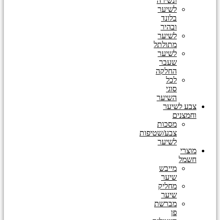
ונשירה
לשיער
בלונד
ובהיר
לשיער
מתולתל
לשיער
שעבר
החלקה
לכל
סוגי
השיער
צבע לשיער
וחמצנים
מסכות
צבע/שטיפות
לשיער
מוצרי
חשמל
מייבש
שיער
מחליק
שיער
מברשת
פן