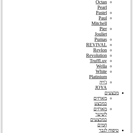
Octan
Pearl
Pastel
Paul
Mitchell
Pier
Jouliet
Pumas
REVIVAL
Revlon
Revolution
TruffLuv
Wella
White
Platinium
ג'ויה
JOYA
מבצעים
מארזים
במבצע
מארזים
לשיער
במבצעים
חמים
טיפוח לגבר