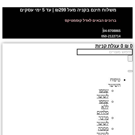
דלג
משלוח חינם בקניה מעל ₪299 | עד 5 ימי עסקים
לתוכן
ברוכים הבאים לאדל קוסמטיקס
04-8708865
050-2122714
0
₪
0
עגלת קניות
Products
search
טיפוח
השיער
שמפו
לשיער
שמפו
ללא
מלחים
מרכך
לשיער
מסכה
לשיער