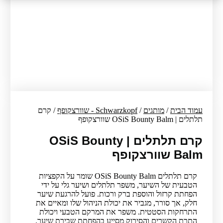
עמוד הבית
/
מותגים
/
Schwarzkopf - שוורצקופף
/ קרם
תלתלים | OSiS Bounty Balm שוורצקופף
קרם תלתלים | OSiS Bounty
Balm שוורצקופף
קרם תלתלים OSiS Bounty Balm שומר על הקפציות
הטבעית של השיער, משפר תלתלים ושיער גלי על ידי
הפחתת קרזול והוספת ברק ורכות. פועל להרגעת שיער
חלק, אך סורר, מגביר את יכולת הניהול שלו ומאיים את
התרחקות הסטטית. משפר את המרקם הטבעי ויכולת
התרת הקשרים והסירוק מסייע בהפחתת שבירת שיער.