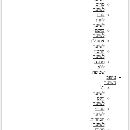
סרום
לשיער
קרם
לחות
לשיער
בושם
לשיער
אמפולות
לשיער
קרטין
לשיער
מסכה
ללא
שטיפה
עיצוב
השיער
ג'ל
לשיער
ווקס
לשיער
ספריי
לשיער
הבהרות
לשיער
מוצרי