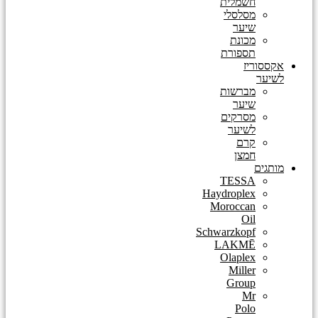
חשמלית
מסלסלי
שיער
מכונת
תספורת
אקססוריז
לשיער
מברשות
שיער
מסרקים
לשיער
קרם
חמצן
מותגים
TESSA
Haydroplex
Moroccan
Oil
Schwarzkopf
LAKMĒ
Olaplex
Miller
Group
Mr
Polo