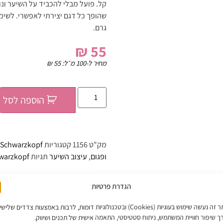
קל. פועל מבלי להכביד על השיער ונות
גרם.
₪
55
מחיר ל-100 מ״ל:
55
₪
הוספה לסל
מק"ט
1156
קטגוריות
Schwarzkopf - שוורצקופף
ופגום
,
עיצוב השיער
תגיות
warzkopf
הגדרת פרטיות
באתר זה נעשה שימוש בעוגיות (Cookies) ובטכנולוגיות דומות, לרבות באמצעות צדדים שליש
ך שיפור חוויית המשתמש, ניתוח סטטיסטי, התאמה אישית של תכנים ושיווק.