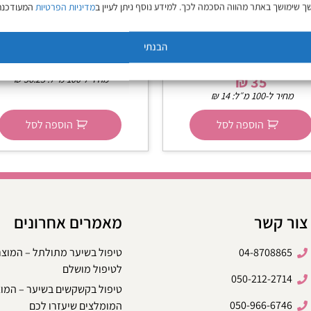
 שימושך באתר מהווה הסכמה לכך. למידע נוסף ניתן לעיין ב
מדיניות הפרטיות
המעודכנת
Schwarzkopf קרם מחליק
1
הבנתי
אייס ווקס זהב גולד מקצועי Ice
Wax ריבייבל
45
₪
35
₪
מחיר ל-100 מ״ל:
56.25
₪
מחיר ל-100 מ״ל:
14
₪
הוספה לסל
הוספה לסל
צור קשר
מאמרים אחרונים
04-8708865
טיפול בשיער מתולתל – המוצ
לטיפול מושלם
050-212-2714
טיפול בקשקשים בשיער – המו
050-966-6746
המומלצים שיעזרו לכם