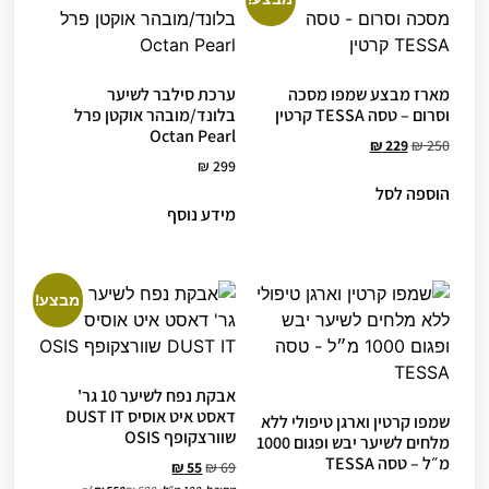
מארז מבצע שמפו מסכה
ערכת סילבר לשיער
וסרום – טסה TESSA קרטין
בלונד/מובהר אוקטן פרל
Octan Pearl
המחיר
המחיר
₪
229
₪
250
המקורי
הנוכחי
299
₪
היה:
הוא:
הוספה לסל
₪ 229.
₪ 250.
מידע נוסף
מבצע!
אבקת נפח לשיער 10 גר'
דאסט איט אוסיס DUST IT
שמפו קרטין וארגן טיפולי ללא
שוורצקופף OSIS
מלחים לשיער יבש ופגום 1000
מ״ל – טסה TESSA
המחיר
המחיר
₪
55
₪
69
המקורי
הנוכחי