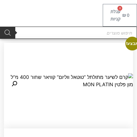
0
עגלת
₪
0
קניות
Product
searc
צע!