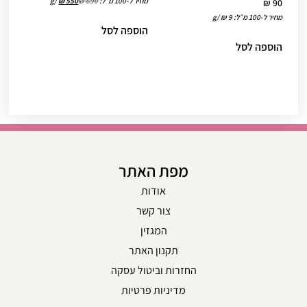
מחיר ל-100 מ״ל:
690
₪
550
₪
/
g
₪
90
היה:
הוא:
מחיר ל-100 מ״ל:
9
₪
/
g
₪ 55.
₪ 69.
הוספה לסל
הוספה לסל
מפת האתר
אודות
צור קשר
המגזין
תקנון האתר
החזרות וביטול עסקה
מדיניות פרטיות