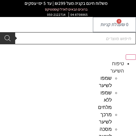
לג
משלוח חינם בקניה מעל ₪299 | עד 5 ימי עסקים
ברוכים הבאים לאדל קוסמטיקס
תוכן
050-2122714
04-8708865
0
0
₪
עגלת קניות
Product
searc
טיפוח
השיער
שמפו
לשיער
שמפו
ללא
מלחים
מרכך
לשיער
מסכה