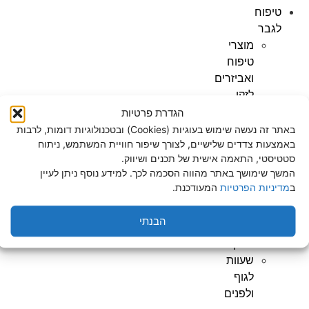
טיפוח
לגבר
מוצרי
טיפוח
ואביזרים
לזקן
מוצרים
הגדרת פרטיות
נוספים
באתר זה נעשה שימוש בעוגיות (Cookies) ובטכנולוגיות דומות, לרבות
מוצרי
באמצעות צדדים שלישיים, לצורך שיפור חוויית המשתמש, ניתוח
סטטיסטי, התאמה אישית של תכנים ושיווק.
טיפוח
המשך שימושך באתר מהווה הסכמה לכך. למידע נוסף ניתן לעיין
לגוף
ב
מדיניות הפרטיות
המעודכנת.
ולפנים
מוצרי
הבנתי
פדיקור
מניקור
שעוות
לגוף
ולפנים