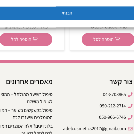
קרם סיבים לעיצוב אלסטי 100
אמפולות נשירה BC לשיע
Schwarzko
ונושר שוורצקופף Schwarzkopf
הבנתי
₪
169
₪
55
מחיר ל-100 מ״ל:
55
₪
מחיר ל-100 מ״ל:
241.43
₪
הוספה לסל
הוספה לסל
צור קשר
מאמרים אחרונים
04-8708865
טיפול בשיער מתולתל – המוצ
לטיפול מושלם
050-212-2714
טיפול בקשקשים בשיער – המו
050-966-6746
המומלצים שיעזרו לכם
בלונדינים? אלה המוצרים המו
adelcosmetics2017@gmail.com
לכם לטפל בשיער