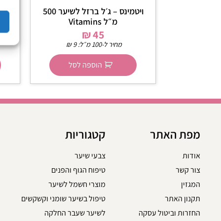
ויטמינס – ג׳ל ברזל לשיער 500
מ״ל Vitamins
מ”ל pf Osis Thrill
₪
45
מחיר ל-100 מ״ל:
9
₪
הוספה לסל
מפת האתר
קטגוריות
אודות
צבעי שיער
צור קשר
טיפוח הגוף והפנים
המגזין
מוצרי חשמל לשיער
תקנון האתר
טיפול בשיער שומני וקשקשים
החזרות וביטול עסקה
לשיער שעבר החלקה