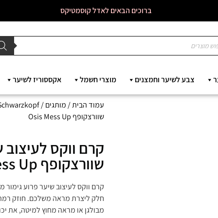
ברוכים הבאים לאדל קוסמטיקס
ר
צבע לשיער וחמצנים
מוצרי חשמל
אקססוריז לשיער
עמוד הבית
/
מותגים
/
Schwarzkopf - שוורצקופ
שוורצקופף Osis Mess Up
קרם ווקס לעיצוב ש
שוורצקופף Osis Mess Up
מבולגן או מראה מחוץ למיטה, את יכו