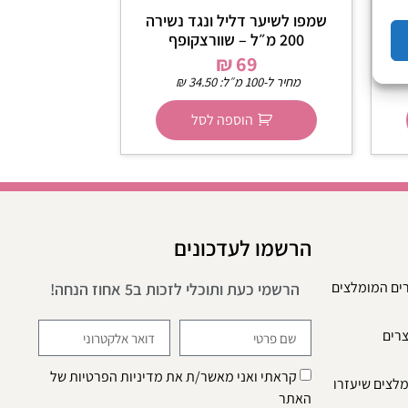
ר דליל
שמפו לשיער דליל ונגד נשירה
200 מ״ל – שוורצקופף
₪
69
מחיר ל-100 מ״ל:
34.50
₪
הוספה לסל
הרשמו לעדכונים
רים המומלצים
הרשמי כעת ותוכלי לזכות ב5 אחוז הנחה!
צרים
קראתי ואני מאשר/ת את
מדיניות הפרטיות
של
מלצים שיעזרו
האתר