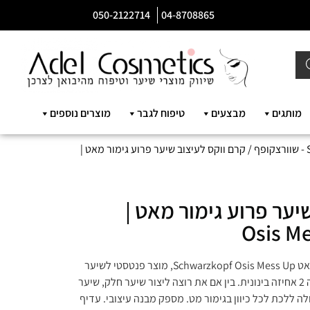
050-2122714
04-8708865
מותגים
מבצעים
טיפוח לגבר
מוצרים נוספים
ף
/ קרם ווקס לעיצוב שיער פרוע גימור מאט |
יער פרוע גימור מאט |
קרם ווקס לעיצוב שיער פרוע גימור מאט Schwarzkopf Osis Mess Up, מוצר פנטסטי לשיער
חלק ליצרת מראה משלכם. חוזק רמה 2 אחיזה בינונית. בין אם את רוצה ליצור שיער חלק, שיער
לה ללכת לכל כיוון בגימור מט. מספק מבנה עיצובי. עדיף