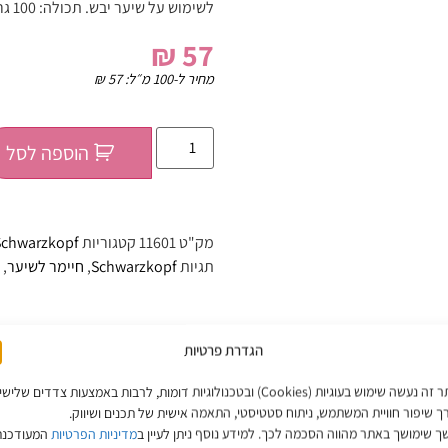
לשימוש על שיער יבש. תכולה: 100
גר
₪
57
מחיר ל-100 מ״ל:
57
₪
הוספה לסל
מק"ט
11601
קטגוריות
Schwarzkopf - שוורצקופ
תגיות
Schwarzkopf
,
חיימר לשיער
,
הגדרת פרטיות
באתר זה נעשה שימוש בעוגיות (Cookies) ובטכנולוגיות דומות, לרבות באמצעות צדדים שליש
ך שיפור חוויית המשתמש, ניתוח סטטיסטי, התאמה אישית של תכנים ושיווק.
 שימושך באתר מהווה הסכמה לכך. למידע נוסף ניתן לעיין ב
מדיניות הפרטיות
המעודכנת