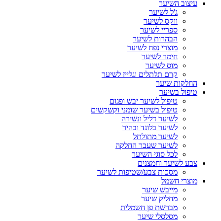
עיצוב השיער
ג'ל לשיער
ווקס לשיער
ספריי לשיער
הבהרות לשיער
מוצרי נפח לשיער
חימר לשיער
מוס לשיער
קרם תלתלים וגלייז לשיער
החלקות שיער
טיפול בשיער
טיפול לשיער יבש ופגום
טיפול בשיער שומני וקשקשים
לשיער דליל ונשירה
לשיער בלונד ובהיר
לשיער מתולתל
לשיער שעבר החלקה
לכל סוגי השיער
צבע לשיער וחמצנים
מסכות צבע/שטיפות לשיער
מוצרי חשמל
מייבש שיער
מחליק שיער
מברשת פן חשמלית
מסלסלי שיער