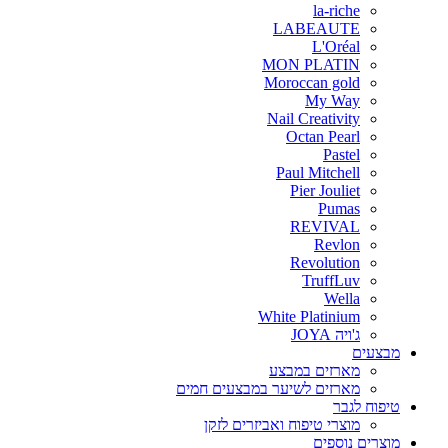
la-riche
LABEAUTE
L'Oréal
MON PLATIN
Moroccan gold
My Way
Nail Creativity
Octan Pearl
Pastel
Paul Mitchell
Pier Jouliet
Pumas
REVIVAL
Revlon
Revolution
TruffLuv
Wella
White Platinium
ג'ויה JOYA
מבצעים
מארזים במבצע
מארזים לשיער במבצעים חמים
טיפוח לגבר
מוצרי טיפוח ואביזרים לזקן
מוצרים נוספים