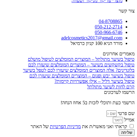
מוצרי פדיקור מניקור ושעווה
צור קשר
04-8708865
050-212-2714
050-966-6746
adelcosmetics2017@gmail.com
מורד הגיא 100 קניון כרמיאל
מאמרים אחרונים
טיפול בשיער מתולתל – המוצרים המומלצים לטיפול מושלם
טיפול בקשקשים בשיער – המוצרים המומלצים שיעזרו לכם
בלונדינים? אלה המוצרים המומלצים שיעזרו לכם לטפל בשיער
טיפול בשיער יבש ופגום – המוצרים המומלצים שיעזרו לכם
טיפול בשיער דליל – אילו אפשרויות קיימות?
קרם לחות לשיער מתולתל
הרשמו לעדכונים
הרשמי כעת ותוכלי לזכות ב5 אחוז הנחה!
שם פרטי
אמייל
קראתי ואני מאשר/ת את
מדיניות הפרטיות
של האתר
שליחה