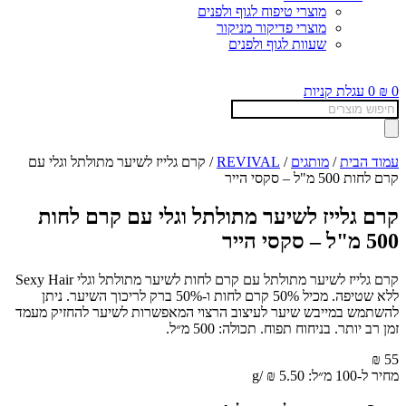
מוצרי טיפוח לגוף ולפנים
מוצרי פדיקור מניקור
שעוות לגוף ולפנים
0
₪
0
עגלת קניות
Products
search
עמוד הבית
/
מותגים
/
REVIVAL
/ קרם גלייז לשיער מתולתל וגלי עם
קרם לחות 500 מ"ל – סקסי הייר
קרם גלייז לשיער מתולתל וגלי עם קרם לחות
500 מ"ל – סקסי הייר
קרם גלייז לשיער מתולתל עם קרם לחות לשיער מתולתל וגלי Sexy Hair
ללא שטיפה. מכיל 50% קרם לחות ו-50% ברק לריכוך השיער. ניתן
להשתמש במייבש שיער לעיצוב הרצוי המאפשרות לשיער להחזיק מעמד
זמן רב יותר. בניחוח תפוח. תכולה: 500 מ״ל.
₪
55
מחיר ל-100 מ״ל:
5.50
₪
/
g