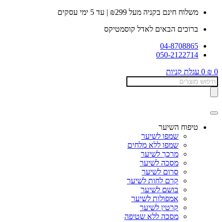
דלג
משלוח חינם בקניה מעל ₪299 | עד 5 ימי עסקים
לתוכן
ברוכים הבאים לאדל קוסמטיקס
04-8708865
050-2122714
0
₪
0
עגלת קניות
Products
search
טיפוח השיער
שמפו לשיער
שמפו ללא מלחים
מרכך לשיער
מסכה לשיער
סרום לשיער
קרם לחות לשיער
בושם לשיער
אמפולות לשיער
קרטין לשיער
מסכה ללא שטיפה