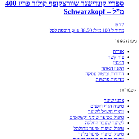
ספריי קונדישנר שוורצקופף קולור פריז 400
מ”ל – Schwarzkopf
₪
77
מחיר ל-100 מ״ל:
38.50
₪
/
g
הוספה לסל
מפת האתר
אודות
צור קשר
המגזין
תקנון האתר
החזרות וביטול עסקה
מדיניות פרטיות
קטגוריות
צבעי שיער
טיפוח הגוף והפנים
מוצרי חשמל לשיער
טיפול בשיער שומני וקשקשים
לשיער שעבר החלקה
טיפול וטיפוח שיער מתולתל
טיפול וטיפוח שיער בלונד