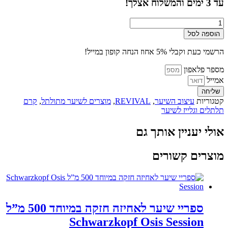
עד
3
ימים והמשלוח אצלך!
כמות
של
הוספה לסל
קרם
גלייז
הרשמי כעת וקבלי 5% אחוז הנחה קופון במייל!
לשיער
מתולתל
מספר פלאפון
וגלי
אמייל
עם
שליחה
קרם
קטגוריות
עיצוב השיער
,
REVIVAL
,
מוצרים לשיער מתולתל
,
קרם
לחות
תלתלים וגלייז לשיער
500
מ"ל
אולי יעניין אותך גם
–
סקסי
הייר
מוצרים קשורים
ספריי שיער לאחיזה חזקה במיוחד 500 מ”ל
Schwarzkopf Osis Session