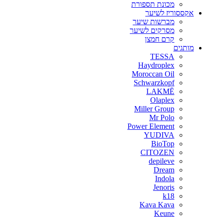
מכונת תספורת
אקססוריז לשיער
מברשות שיער
מסרקים לשיער
קרם חמצן
מותגים
TESSA
Haydroplex
Moroccan Oil
Schwarzkopf
LAKMĒ
Olaplex
Miller Group
Mr Polo
Power Element
YUDIVA
BioTop
CITOZEN
depileve
Dream
Indola
Jenoris
k18
Kava Kava
Keune