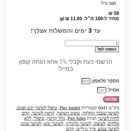
500 מ״ל
₪
58
מחיר ל-100 מ״ל:
11.60
₪
/
g
3
עד
ימים והמשלוח אצלך!
כמות
של
הוספה לסל
קרם
קרטין
הרשמי כעת וקבלי 5% אחוז הנחה קופון
גולד
במייל!
לשיער
500
מ״ל
מספר פלאפון
-
פייר
אמייל
גו׳לייט
שליחה
מק"ט
6041
קטגוריות
Pier Jouliet
,
טיפול לשיער יבש ופגום
,
לשיער שעבר החלקה
,
עיצוב השיער
,
קרטין לשיער
,
קרם
לחות לשיער
תגיות
Pier Juliet
,
גולד קרטין
,
טיפולי
,
ללא
מלחים
,
לעיצוב
,
לשיער בלונדיני
,
לשיער יבש
,
לשיער פגום
,
לשיער צבוע
,
פייר גו׳לייט
,
קרם