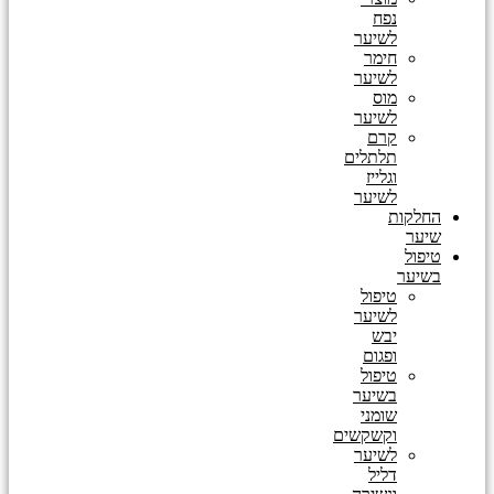
נפח
לשיער
חימר
לשיער
מוס
לשיער
קרם
תלתלים
וגלייז
לשיער
החלקות
שיער
טיפול
בשיער
טיפול
לשיער
יבש
ופגום
טיפול
בשיער
שומני
וקשקשים
לשיער
דליל