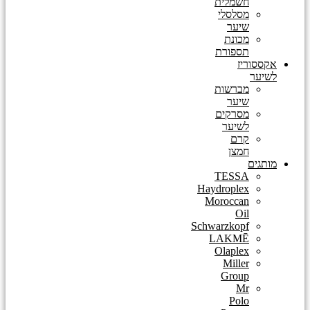
חשמלית
מסלסלי
שיער
מכונת
תספורת
אקססוריז
לשיער
מברשות
שיער
מסרקים
לשיער
קרם
חמצן
מותגים
TESSA
Haydroplex
Moroccan
Oil
Schwarzkopf
LAKMĒ
Olaplex
Miller
Group
Mr
Polo