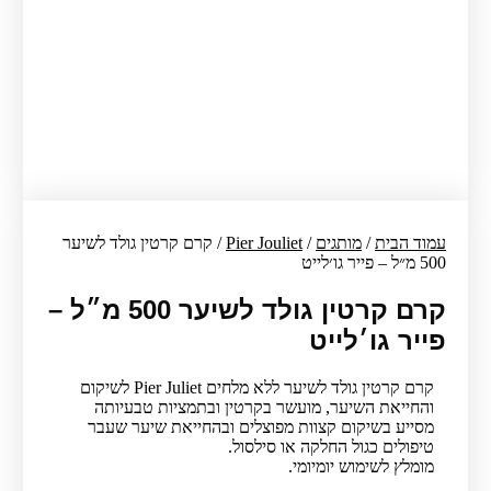
עמוד הבית
/
מותגים
/
Pier Jouliet
/ קרם קרטין גולד לשיער
500 מ״ל – פייר גו׳לייט
קרם קרטין גולד לשיער 500 מ״ל –
פייר גו׳לייט
‬והחייאת‭ ‬השיער,‬‭ ‬מועשר‭ ‬בקרטין‭ ‬ובתמציות‭ ‬טבעיות‭ה
‬טיפולים‭ ‬כגול‭ ‬החלקה‭ ‬או‭ ‬סילסול.‭ ‬
מומלץ‭ ‬לשימוש‭ ‬יומיומי‭.‬