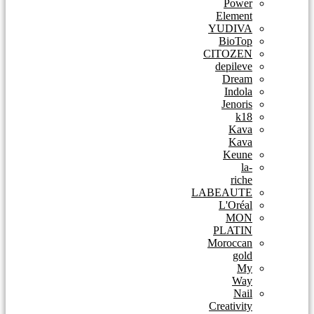
Power
Element
YUDIVA
BioTop
CITOZEN
depileve
Dream
Indola
Jenoris
k18
Kava
Kava
Keune
la-
riche
LABEAUTE
L'Oréal
MON
PLATIN
Moroccan
gold
My
Way
Nail
Creativity