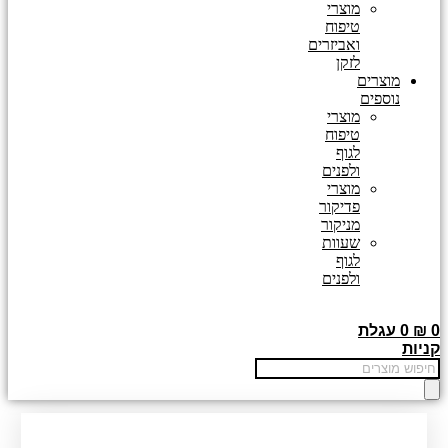
מוצרי
טיפוח
ואביזרים
לזקן
מוצרים
נוספים
מוצרי
טיפוח
לגוף
ולפנים
מוצרי
פדיקור
מניקור
שעוות
לגוף
ולפנים
0
₪
0
עגלת
קניות
Products
search