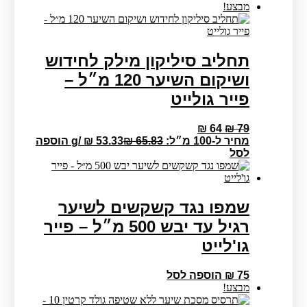
היה:
הוא:
מבצע!
₪ 55.
₪ 65.
תחליב סיליקון מילק לחידוש
ושיקום השיער 120 מ״ל –
פייר גולייט
המחיר
המחיר
₪
64
₪
79
המקורי
הנוכחי
מחיר ל-100 מ״ל:
65.83
₪
53.33
₪
/
g
הוספה
היה:
הוא:
לסל
₪ 64.
₪ 79.
שמפו נגד קשקשים לשיער
רגיל עד יבש 500 מ״ל – פייר
גו'לייט
75
₪
הוספה לסל
מבצע!