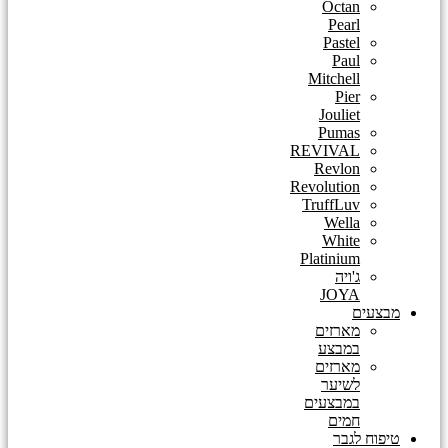
Octan
Pearl
Pastel
Paul
Mitchell
Pier
Jouliet
Pumas
REVIVAL
Revlon
Revolution
TruffLuv
Wella
White
Platinium
ג'ויה
JOYA
מבצעים
מארזים
במבצע
מארזים
לשיער
במבצעים
חמים
טיפוח לגבר