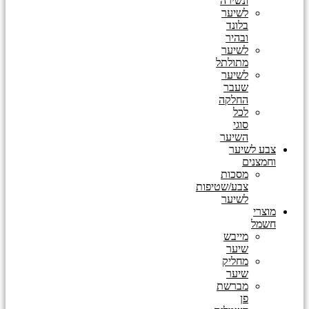
ונשירה
לשיער
בלונד
ובהיר
לשיער
מתולתל
לשיער
שעבר
החלקה
לכל
סוגי
השיער
צבע לשיער
וחמצנים
מסכות
צבע/שטיפות
לשיער
מוצרי
חשמל
מייבש
שיער
מחליק
שיער
מברשת
פן