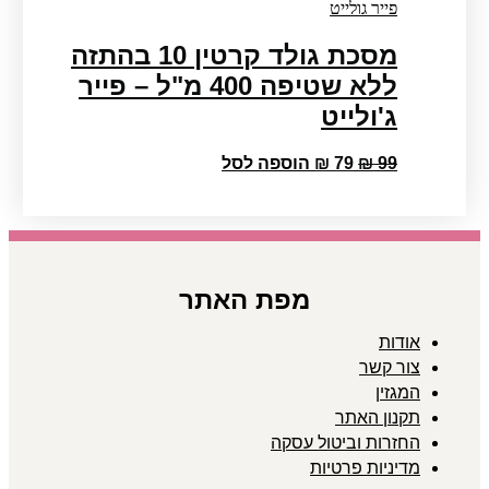
מסכת גולד קרטין 10 בהתזה
ללא שטיפה 400 מ"ל – פייר
ג'ולייט
המחיר
המחיר
99
₪
79
₪
הוספה לסל
המקורי
הנוכחי
היה:
הוא:
₪ 79.
₪ 99.
מפת האתר
אודות
צור קשר
המגזין
תקנון האתר
החזרות וביטול עסקה
מדיניות פרטיות