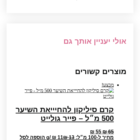
אולי יעניין אותך גם
מוצרים קשורים
מבצע!
קרם סיליקון להחיייאת השיער
500 מ״ל – פייר גולייט
המחיר
המחיר
₪
55
₪
65
המקורי
הנוכחי
מחיר ל-100 מ״ל:
13
₪
11
₪
/
g
הוספה לסל