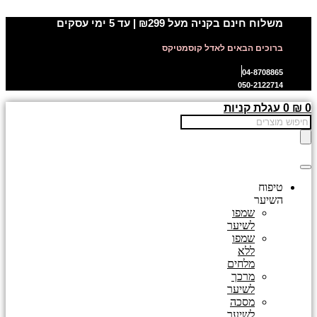
דלג
משלוח חינם בקניה מעל ₪299 | עד 5 ימי עסקים
לתוכן
ברוכים הבאים לאדל קוסמטיקס
04-8708865
050-2122714
0
₪
0
עגלת קניות
Products
search
טיפוח
השיער
שמפו
לשיער
שמפו
ללא
מלחים
מרכך
לשיער
מסכה
לשיער