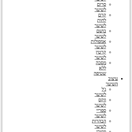
סרום
לשיער
קרם
לחות
לשיער
בושם
לשיער
אמפולות
לשיער
קרטין
לשיער
מסכה
ללא
שטיפה
עיצוב
השיער
ג'ל
לשיער
ווקס
לשיער
ספריי
לשיער
הבהרות
לשיער
מוצרי