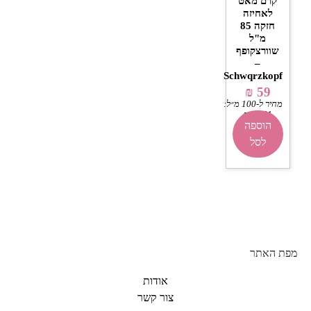
קרם מאט
לאחיזה
חזקה 85
מ"ל
שוורצקופף
–
Schwqrzkopf
₪
59
מחיר ל-100 מ״ל:
₪
69.41
הוספה
לסל
מפת האתר
אודות
צור קשר