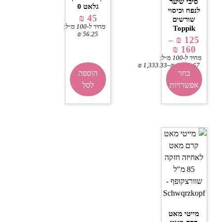
סיבי שיער
גלאט 0
לנפח וכיסוי
₪
45
שורשים
מחיר ל-100 מ״ל:
Toppik
₪
56.25
–
₪
125
₪
160
מחיר ל-100 מ״ל:
–
₪
1,333.33
₪
1,041.67
בחר
הוספה
אפשרויות
לסל
מייטי מאט