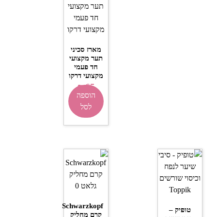
מארז סכיני
תער מקצועי
חד פעמי
מקצועי דרקו
₪
65
הוספה
לסל
Schwarzkopf
טופיק –
קרם מחליק