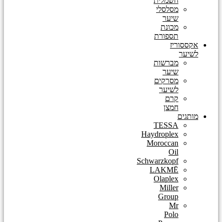
חשמלית
מסלסלי
שיער
מכונת
תספורת
אקססוריז
לשיער
מברשות
שיער
מסרקים
לשיער
קרם
חמצן
מותגים
TESSA
Haydroplex
Moroccan
Oil
Schwarzkopf
LAKMĒ
Olaplex
Miller
Group
Mr
Polo