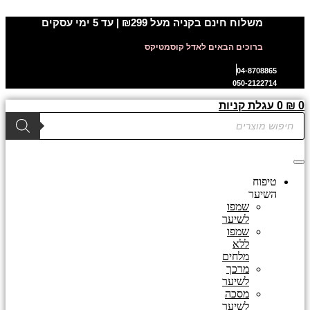
דלג
משלוח חינם בקניה מעל ₪299 | עד 5 ימי עסקים
לתוכן
ברוכים הבאים לאדל קוסמטיקס
04-8708865
050-2122714
0
₪
0
עגלת קניות
Products
search
טיפוח
השיער
שמפו
לשיער
שמפו
ללא
מלחים
מרכך
לשיער
מסכה
לשיער