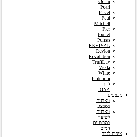
Octan
Pearl
Pastel
Paul
Mitchell
Pier
Jouliet
Pumas
REVIVAL
Revlon
Revolution
TruffLuv
Wella
White
Platinium
ג'ויה
JOYA
מבצעים
מארזים
במבצע
מארזים
לשיער
במבצעים
חמים
טיפוח לגבר