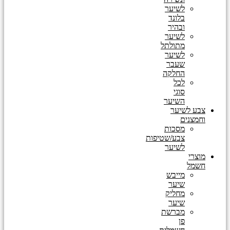
לשיער
בלונד
ובהיר
לשיער
מתולתל
לשיער
שעבר
החלקה
לכל
סוגי
השיער
צבע לשיער
וחמצנים
מסכות
צבע/שטיפות
לשיער
מוצרי
חשמל
מייבש
שיער
מחליק
שיער
מברשת
פן