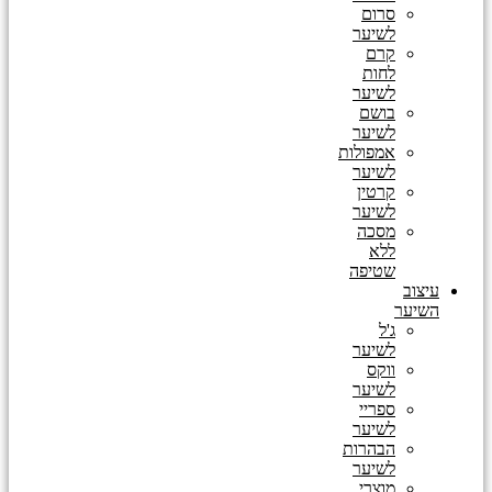
סרום
לשיער
קרם
לחות
לשיער
בושם
לשיער
אמפולות
לשיער
קרטין
לשיער
מסכה
ללא
שטיפה
עיצוב
השיער
ג'ל
לשיער
ווקס
לשיער
ספריי
לשיער
הבהרות
לשיער
מוצרי