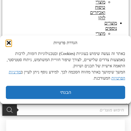
מוצרי
טיפוח
ואביזרים
לזקן
מוצרים
נוספים
מוצרי
טיפוח
הגדרת פרטיות
לגוף
ולפנים
באתר זה נעשה שימוש בעוגיות (Cookies) ובטכנולוגיות דומות, לרבות
מוצרי
פדיקור
באמצעות צדדים שלישיים, לצורך שיפור חוויית המשתמש, ניתוח סטטיסטי,
מניקור
התאמה אישית של תכנים ושיווק.
שעוות
המשך שימושך באתר מהווה הסכמה לכך. למידע נוסף ניתן לעיין ב
מדיניות
לגוף
הפרטיות
המעודכנת.
ולפנים
הבנתי
0
₪
0
עגלת
קניות
Products
search