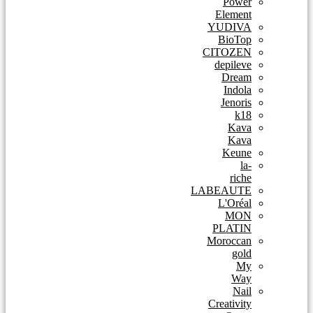
Power
Element
YUDIVA
BioTop
CITOZEN
depileve
Dream
Indola
Jenoris
k18
Kava
Kava
Keune
la-
riche
LABEAUTE
L'Oréal
MON
PLATIN
Moroccan
gold
My
Way
Nail
Creativity