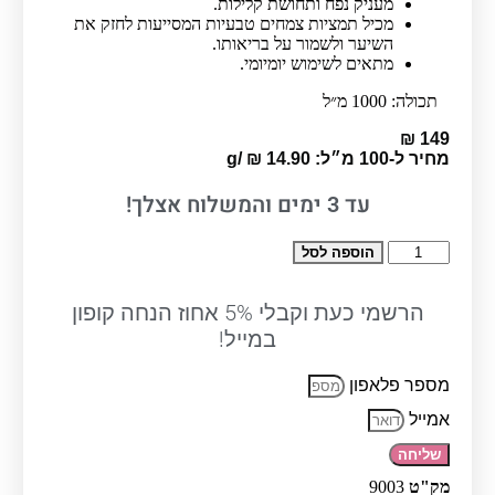
מעניק נפח ותחושת קלילות.
מכיל תמציות צמחים טבעיות המסייעות לחזק את
השיער ולשמור על בריאותו.
מתאים לשימוש יומיומי.
תכולה: 1000 מ״ל
₪
149
מחיר ל-100 מ״ל:
14.90
₪
/
g
עד
ימים והמשלוח אצלך!
3
כמות
הוספה לסל
של
קונדישנר
נפח
הרשמי כעת וקבלי 5% אחוז הנחה קופון
לשיער
במייל!
דק
מאוד
מספר פלאפון
1000
מ"ל
אמייל
-
Paul
שליחה
Mitchell
מק"ט
9003