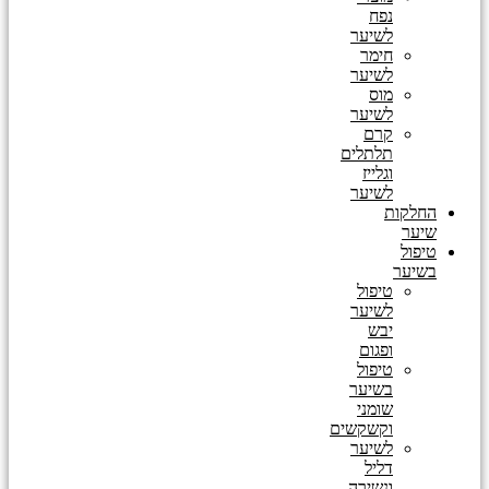
נפח
לשיער
חימר
לשיער
מוס
לשיער
קרם
תלתלים
וגלייז
לשיער
החלקות
שיער
טיפול
בשיער
טיפול
לשיער
יבש
ופגום
טיפול
בשיער
שומני
וקשקשים
לשיער
דליל
ונשירה