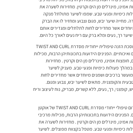
צות אמינו, מינרלים מן הים וקרטין. מחזירות לשערה את
ות כימיות ופגעי טבע. שמפו לשיער מתולתל מנקה
 מחייה שיער יבש, פגום וצבוע ומחזיר לו את הברק
יוחדים אשר מחדירים לחות לתלתלים ומגדירים אותם
ער רך, נעים ומלא ברק עם ריח נעים לאורך כל היום.
– מסכת הזנה טיפולית ייחודית מסדרת TWIST AND CURL
 ואיכותיים. הפנינים הידועות בתכונותיהן הרבות, מכילות
ם, חומצות אמינו, מינרלים מן הים וקרטין . מחזירות
מהלך פעולות כימיות ופגעי טבע. מעניק לשיער
 מועשר ברכיבים ושמנים מיוחדים אשר מחדירים לחות
עית והקופצנית. מתאים לשיער יבש, צבוע ופגום.
קופצני, רך, נעים, ללא קשרים, מבריק, נוח לעיצוב וריח
– סרום טיפולי ייחודי מסדרת TWIST AND CURL של אוקטן
ם. הפנינים הידועות בתכונותיהן הרבות, מכילות מרכיבי
ות אמינו, מינרלים מן הים וקרטין . מחזירות לשערה את
ת כימיות ופגעי טבע. מטפל בקצוות מפוצלים. לשיער