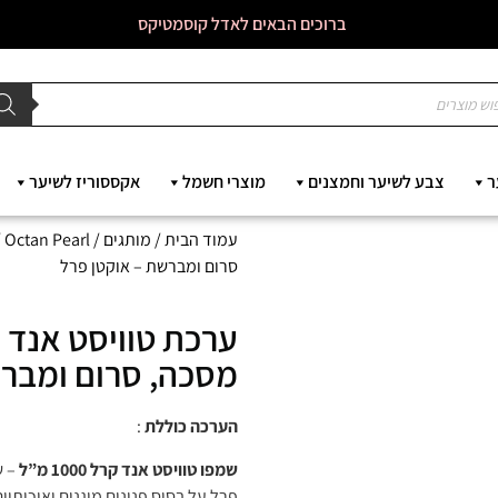
ברוכים הבאים לאדל קוסמטיקס
ר
צבע לשיער וחמצנים
מוצרי חשמל
אקססוריז לשיער
עמוד הבית
/
מותגים
/
Octan Pearl
/
סרום ומברשת – אוקטן פרל
ערכת טוויסט אנד 
מסכה, סרום ומברש
הערכה כוללת
:
שמפו טוויסט אנד קרל 1000 מ”ל
פרל על בסיס פנינים מוגנים ואיכותיי