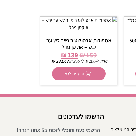
ייז 50/50 אוקטן פרל 500
אמפולות אבסולוט ריפייר לשיער
יבש – אוקטן פרל
₪
139
₪
159
מחיר ל-100 מ״ל:
265
₪
231.67
₪
הוספה לסל
הרשמו לעדכונים
רים המומלצים
הרשמי כעת ותוכלי לזכות ב5 אחוז הנחה!