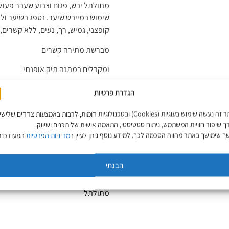
מתולתל יבש, פגום וצבוע שעבר פעול
שימוש במייבש שיער. נספג בשיער ול
קופצני, גמיש, רך, נעים, ללא קשרים, 
מברשת מתירה קשרים
ומקבלים במתנה תיק אופנתי
₪
429
הגדרת פרטיות
באתר זה נעשה שימוש בעוגיות (Cookies) ובטכנולוגיות דומות, לרבות באמצעות צדדים שליש
ך שיפור חוויית המשתמש, ניתוח סטטיסטי, התאמה אישית של תכנים ושיווק.
הוספה לסל
 שימושך באתר מהווה הסכמה לכך. למידע נוסף ניתן לעיין ב
מדיניות הפרטיות
המעודכנת
הבנתי
קטגוריות
מארזים במבצע
,
tan Pearl
מתולתל