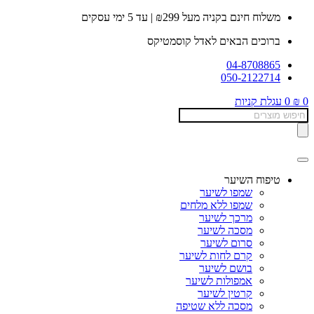
דלג
משלוח חינם בקניה מעל ₪299 | עד 5 ימי עסקים
לתוכן
ברוכים הבאים לאדל קוסמטיקס
04-8708865
050-2122714
0
₪
0
עגלת קניות
Products
search
טיפוח השיער
שמפו לשיער
שמפו ללא מלחים
מרכך לשיער
מסכה לשיער
סרום לשיער
קרם לחות לשיער
בושם לשיער
אמפולות לשיער
קרטין לשיער
מסכה ללא שטיפה