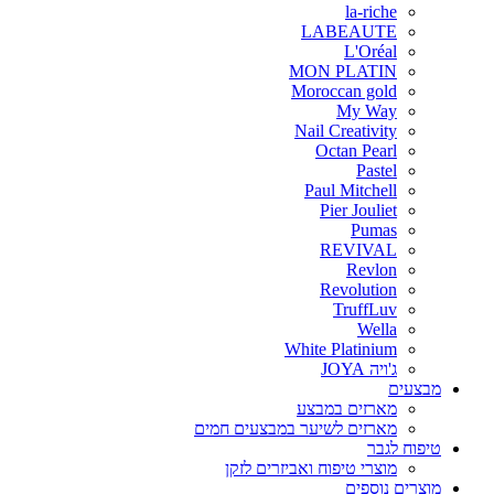
la-riche
LABEAUTE
L'Oréal
MON PLATIN
Moroccan gold
My Way
Nail Creativity
Octan Pearl
Pastel
Paul Mitchell
Pier Jouliet
Pumas
REVIVAL
Revlon
Revolution
TruffLuv
Wella
White Platinium
ג'ויה JOYA
מבצעים
מארזים במבצע
מארזים לשיער במבצעים חמים
טיפוח לגבר
מוצרי טיפוח ואביזרים לזקן
מוצרים נוספים