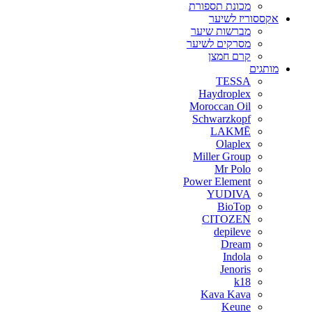
מכונת תספורת
אקססוריז לשיער
מברשות שיער
מסרקים לשיער
קרם חמצן
מותגים
TESSA
Haydroplex
Moroccan Oil
Schwarzkopf
LAKMĒ
Olaplex
Miller Group
Mr Polo
Power Element
YUDIVA
BioTop
CITOZEN
depileve
Dream
Indola
Jenoris
k18
Kava Kava
Keune