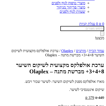
מוצרי טיפוח לגוף ולפנים
מוצרי פדיקור מניקור
שעוות לגוף ולפנים
0
₪
0
עגלת קניות
Products
search
מבצע!
עמוד הבית
/
מותגים
/
Olaplex
/ ערכת אולפלקס מקצועית לשיקום
השיער 3+4+8+ מברשת מתנה – Olaplex
ערכת אולפלקס מקצועית לשיקום השיער
3+4+8+ מברשת מתנה – Olaplex
מארז אולפלקס מפנק לשיקום השיער- לשיער שבור ויבש.
שיקום אינטנסיבי לשיער.
המחיר
המחיר
₪
379
₪
449
המקורי
הנוכחי
היה:
הוא: