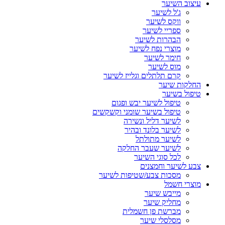
עיצוב השיער
ג'ל לשיער
ווקס לשיער
ספריי לשיער
הבהרות לשיער
מוצרי נפח לשיער
חימר לשיער
מוס לשיער
קרם תלתלים וגלייז לשיער
החלקות שיער
טיפול בשיער
טיפול לשיער יבש ופגום
טיפול בשיער שומני וקשקשים
לשיער דליל ונשירה
לשיער בלונד ובהיר
לשיער מתולתל
לשיער שעבר החלקה
לכל סוגי השיער
צבע לשיער וחמצנים
מסכות צבע/שטיפות לשיער
מוצרי חשמל
מייבש שיער
מחליק שיער
מברשת פן חשמלית
מסלסלי שיער