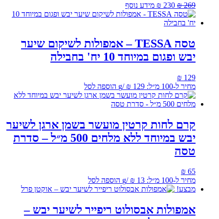
המחיר
המחיר
269
₪
230
₪
מידע נוסף
המקורי
הנוכחי
היה:
הוא:
₪ 230.
₪ 269.
טסה TESSA – אמפולות לשיקום שיער
יבש ופגום במיוחד 10 יח' בחבילה
₪
129
מחיר ל-100 מ״ל:
129
₪
/
g
הוספה לסל
קרם לחות קרטין מועשר בשמן ארגן לשיער
יבש במיוחד ללא מלחים 500 מ״ל – סדרת
טסה
₪
65
מחיר ל-100 מ״ל:
13
₪
/
g
הוספה לסל
מבצע!
אמפולות אבסולוט ריפייר לשיער יבש –