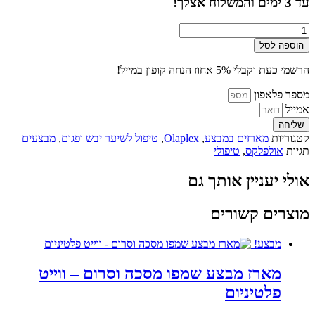
עד
3
ימים והמשלוח אצלך!
₪ 379.
₪ 449.
כמות
של
הוספה לסל
ערכת
אולפלקס
הרשמי כעת וקבלי 5% אחוז הנחה קופון במייל!
מקצועית
לשיקום
מספר פלאפון
השיער
אמייל
3+4+8+
שליחה
מברשת
קטגוריות
מארזים במבצע
,
Olaplex
,
טיפול לשיער יבש ופגום
,
מבצעים
מתנה
תגיות
אולפלקס
,
טיפולי
-
Olaplex
אולי יעניין אותך גם
מוצרים קשורים
מבצע!
מארז מבצע שמפו מסכה וסרום – ווייט
פלטיניום