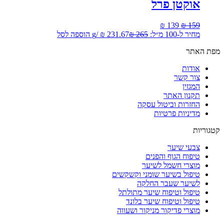
אוקטן פרל
המחיר
המחיר
₪
139
₪
159
המקורי
הנוכחי
מחיר ל-100 מ״ל:
265
₪
231.67
₪
/
g
הוספה לסל
היה:
הוא:
מפת האתר
₪ 139.
₪ 159.
אודות
צור קשר
המגזין
תקנון האתר
החזרות וביטול עסקה
מדיניות פרטיות
קטגוריות
צבעי שיער
טיפוח הגוף והפנים
מוצרי חשמל לשיער
טיפול בשיער שומני וקשקשים
לשיער שעבר החלקה
טיפול וטיפוח שיער מתולתל
טיפול וטיפוח שיער בלונד
מוצרי פדיקור מניקור ושעווה