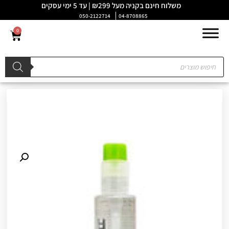
משלוח חינם בקניה מעל ₪299 | עד 5 ימי עסקים
050-2122714
04-8708865
0