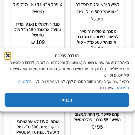
מגדיר תלתלים ואנטי פריז
טווירל אראונד 150 מ"ל פול
מסכה טיפולית 'ריפייר'
מיטשל
לשיער יבש ופגום מסדרת
₪
109
'אוופוהי' 500 מ"ל – פול
מיטשל
₪
289
הגדרת פרטיות
באתר זה נעשה שימוש בעוגיות (Cookies) ובטכנולוגיות דומות, לרבות באמצעות
הוספה לסל
הוספה לסל
צדדים שלישיים, לצורך שיפור חוויית המשתמש, ניתוח סטטיסטי, התאמה אישית
של תכנים ושיווק.
המשך שימושך באתר מהווה הסכמה לכך. למידע נוסף ניתן לעיין ב
מדיניות
הפרטיות
המעודכנת.
הבנתי
קרם שייפר עץ התה לעיצוב
השיער 85 גרם – פול מיטשל
שמפו TWO לשיער שומני
₪
95
וניקוי עמוק 500 מ”ל פול
מיטשל PAUL MITCHELL