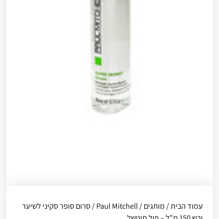
עמוד הבית
/
מותגים
/
Paul Mitchell
/ סרום סופר סקיני לשיער
יבש 150 מ"ל – פול מיטשל