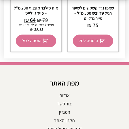
שמפו נגד קשקשים לשיער
מוס סילבר מקציף 230 מ"ל
רגיל עד יבש 500 מ״ל –
– פייר גו׳לייט
פייר גו'לייט
₪
64
₪
79
₪
75
מחיר ל-100 מ״ל:
31.85
₪
₪
25.81
הוספה לסל
הוספה לסל
מפת האתר
אודות
צור קשר
המגזין
תקנון האתר
החזרות וביטול עסקה