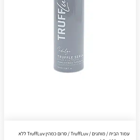
עמוד הבית
/
מותגים
/
TruffLuv
/ סרום כמהין TruffLuv ללא