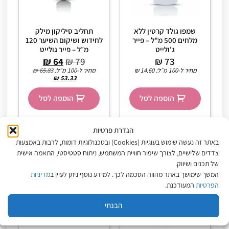
שמפו גולד קרטין ללא
תחליב סיליקון מילק
מלחים 500 מ"ל – פייר
לחידוש ושיקום השיער 120
ג'ולייט
מ״ל – פייר גולייט
₪
64
₪
79
₪
73
מחיר ל-100 מ״ל:
14.60
₪
מחיר ל-100 מ״ל:
65.83
₪
₪
53.33
הוספה לסל
הוספה לסל
הגדרת פרטיות
באתר זה נעשה שימוש בעוגיות (Cookies) ובטכנולוגיות דומות, לרבות באמצעות
מבצע!
צדדים שלישיים, לצורך שיפור חוויית המשתמש, ניתוח סטטיסטי, התאמה אישית
של תכנים ושיווק.
המשך שימושך באתר מהווה הסכמה לכך. למידע נוסף ניתן לעיין ב
מדיניות
הפרטיות
המעודכנת.
הבנתי